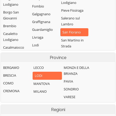
Lodigiano
Lodigiano
Fombio
Pieve Fissiraga
Borgo San
Galgagnano
Giovanni
Salerano sul
Graffignana
Lambro
Brembio
Guardamiglio
San Fiorano
Casaletto
Livraga
Lodigiano
San Martino in
Lodi
Strada
Casalmaiocco
Lodi Vecchio
San Rocco al
Casalpusterlengo
Province
Porto
Maccastorna
Caselle Landi
BERGAMO
LECCO
Sant'Angelo
MONZA E DELLA
Mairago
Caselle Lurani
Lodigiano
BRIANZA
BRESCIA
LODI
Maleo
Castelgerundo
Santo Stefano
PAVIA
COMO
MANTOVA
Marudo
Castelnuovo
Lodigiano
SONDRIO
CREMONA
MILANO
Massalengo
Bocca d'Adda
Secugnago
VARESE
Meleti
Castiglione
Senna Lodigiana
d'Adda
Merlino
Regioni
Somaglia
Castiraga
Montanaso