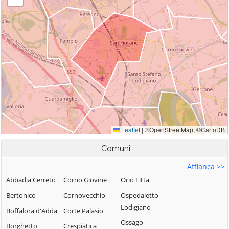
Comuni
Affianca >>
Abbadia Cerreto
Corno Giovine
Orio Litta
Bertonico
Cornovecchio
Ospedaletto
Lodigiano
Boffalora d'Adda
Corte Palasio
Ossago
Borghetto
Crespiatica