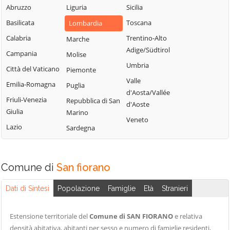
Sordio
Vidardo
Abruzzo
Liguria
Sicilia
Lombardo
Tavazzano con
Cavenago d'Adda
Basilicata
Toscana
Lombardia
Mulazzano
Villavesco
Cervignano
Calabria
Trentino-Alto
Marche
Terranova dei
d'Adda
Adige/Südtirol
Campania
Molise
Passerini
Codogno
Umbria
Città del Vaticano
Piemonte
Turano
Comazzo
Valle
Emilia-Romagna
Puglia
Lodigiano
d'Aosta/Vallée
Cornegliano
Friuli-Venezia
Repubblica di San
Valera Fratta
d'Aoste
Laudense
Giulia
Marino
Villanova del
Veneto
Lazio
Sardegna
Sillaro
Zelo Buon
Persico
Comune di
San fiorano
Dati di Sintesi
Popolazione
Famiglie
Età
Stranieri
Estensione territoriale del
Comune di SAN FIORANO
e relativa
densità abitativa, abitanti per sesso e numero di famiglie residenti,