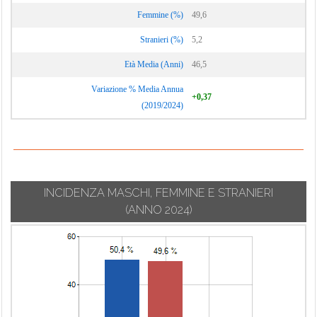
Femmine (%)
49,6
Stranieri (%)
5,2
Età Media (Anni)
46,5
Variazione % Media Annua
+0,37
(2019/2024)
INCIDENZA MASCHI, FEMMINE E STRANIERI
(ANNO 2024)