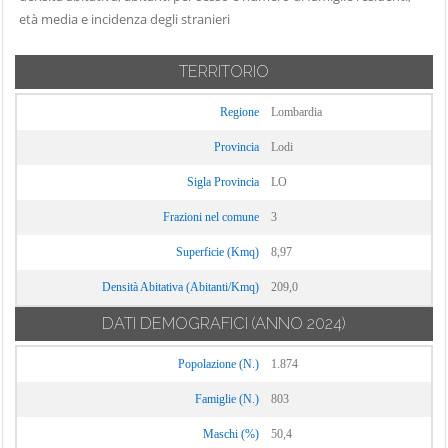
età media e incidenza degli stranieri
TERRITORIO
Regione
Lombardia
Provincia
Lodi
Sigla Provincia
LO
Frazioni nel comune
3
Superficie (Kmq)
8,97
Densità Abitativa (Abitanti/Kmq)
209,0
DATI DEMOGRAFICI
(ANNO 2024)
Popolazione (N.)
1.874
Famiglie (N.)
803
Maschi (%)
50,4