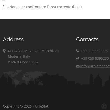
Seleziona per confrontare l'area corrente (beta)
Address
Contacts
41124 Via M. Vellani Marchi, 20
+39 059 8395229
Modena, Italy
+39 059 8395230
P.IVA 03466110362
info@urbistat.co
Copyright © 2026 - UrbiStat