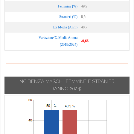
Femmine (%)
49,9
Stranieri (%)
8,5
Età Media (Anni)
48,7
Variazione % Media Annua
-0,66
(2019/2024)
INCIDENZA MASCHI, FEMMINE E STRANIERI
(ANNO 2024)