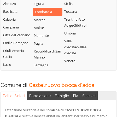
Sordio
Abruzzo
Liguria
Sicilia
Vidardo
Lombardo
Tavazzano con
Basilicata
Toscana
Lombardia
Cavenago d'Adda
Mulazzano
Villavesco
Calabria
Trentino-Alto
Cervignano
Marche
Terranova dei
Adige/Südtirol
d'Adda
Campania
Molise
Passerini
Umbria
Codogno
Città del Vaticano
Piemonte
Turano
Valle
Comazzo
Emilia-Romagna
Puglia
Lodigiano
d'Aosta/Vallée
Cornegliano
Friuli-Venezia
Repubblica di San
Valera Fratta
d'Aoste
Laudense
Giulia
Marino
Villanova del
Veneto
Lazio
Sardegna
Sillaro
Zelo Buon
Persico
Comune di
Castelnuovo bocca d'adda
Dati di Sintesi
Popolazione
Famiglie
Età
Stranieri
Estensione territoriale del
Comune di CASTELNUOVO BOCCA
D'ADDA
e relativa densità abitativa, abitanti per sesso e numero di