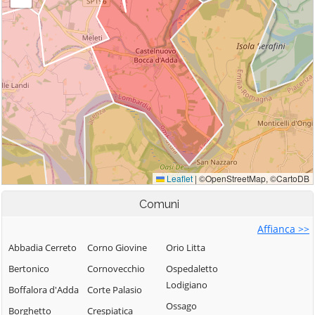
Comuni
Affianca >>
Abbadia Cerreto
Corno Giovine
Orio Litta
Bertonico
Cornovecchio
Ospedaletto
Lodigiano
Boffalora d'Adda
Corte Palasio
Ossago
Borghetto
Crespiatica