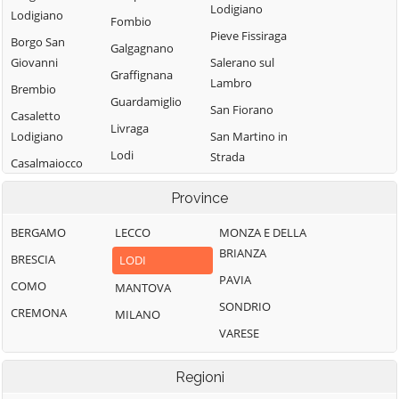
Lodigiano
Lodigiano
Fombio
Pieve Fissiraga
Borgo San
Galgagnano
Giovanni
Salerano sul
Graffignana
Lambro
Brembio
Guardamiglio
San Fiorano
Casaletto
Livraga
Lodigiano
San Martino in
Lodi
Strada
Casalmaiocco
Lodi Vecchio
San Rocco al
Casalpusterlengo
Province
Porto
Maccastorna
Caselle Landi
Sant'Angelo
BERGAMO
LECCO
MONZA E DELLA
Mairago
Caselle Lurani
Lodigiano
BRIANZA
BRESCIA
LODI
Maleo
Castelgerundo
Santo Stefano
PAVIA
COMO
MANTOVA
Marudo
Castelnuovo
Lodigiano
SONDRIO
CREMONA
MILANO
Massalengo
Bocca d'Adda
Secugnago
VARESE
Meleti
Castiglione
Senna Lodigiana
d'Adda
Merlino
Regioni
Somaglia
Castiraga
Montanaso