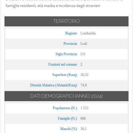
famiglie residenti, età media e incidenza degli stranieri
TERRITORIO
Regione
Lombardia
Provincia
Lodi
Sigla Provincia
LO
Frazioni nel comune
2
Superficie (Kmq)
20,32
Densità Abitativa (Abitanti/Kmq)
74,9
DATI DEMOGRAFICI
(ANNO 2024)
Popolazione (N.)
1.522
Famiglie (N.)
680
Maschi (%)
50,1