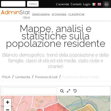
L'azienda
Contatti
Login
DEMOGRAFIA
ECONOMIA
CLASSIFICHE
ITALIA
Mappe, analisi e
statistiche sulla
popolazione residente
Bilancio demografico, trend della popolazione e delle
famiglie, classi di età ed età media, stato civile e
stranieri
/
/
/
ITALIA
Lombardia
Provincia di Lodi
Castelnuovo Bocca d'Adda