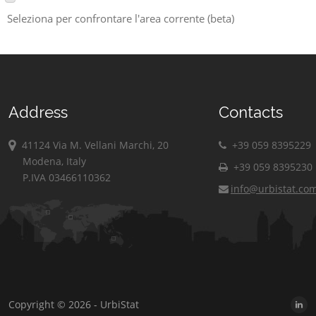
Seleziona per confrontare l'area corrente (beta)
Address
Contacts
41124 Via M. Vellani Marchi, 20
+39 059 8395229
Modena, Italy
+39 059 8395230
P.IVA 03466110362
info@urbistat.co
Copyright © 2026 - UrbiStat