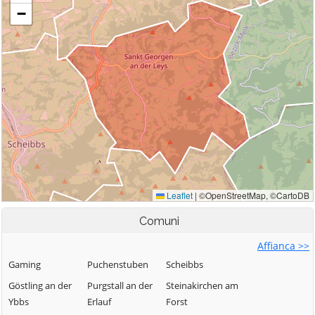
Comuni
Affianca >>
Gaming
Puchenstuben
Scheibbs
Göstling an der
Purgstall an der
Steinakirchen am
Ybbs
Erlauf
Forst