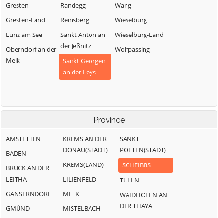
Gresten
Randegg
Wang
Gresten-Land
Reinsberg
Wieselburg
Lunz am See
Sankt Anton an
Wieselburg-Land
der Jeßnitz
Oberndorf an der
Wolfpassing
Melk
Sankt Georgen
an der Leys
Province
AMSTETTEN
KREMS AN DER
SANKT
DONAU(STADT)
PÖLTEN(STADT)
BADEN
KREMS(LAND)
SCHEIBBS
BRUCK AN DER
LEITHA
LILIENFELD
TULLN
GÄNSERNDORF
MELK
WAIDHOFEN AN
DER THAYA
GMÜND
MISTELBACH