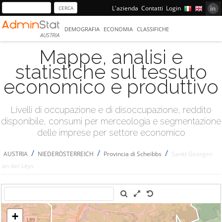
L'azienda
Contatti
Login
DEMOGRAFIA
ECONOMIA
CLASSIFICHE
AUSTRIA
Mappe, analisi e
statistiche sul tessuto
economico e produttivo
Livelli di occupazione e di disoccupazione, reddito
disponibile, consumi per merceologia e segmentazione
delle imprese per settore economico
/
/
/
AUSTRIA
NIEDERÖSTERREICH
Provincia di Scheibbs
Sankt Georgen
an der Leys