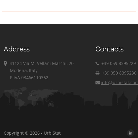
Address
Contacts
41124 Via M. Vellani Marchi, 20
+39 059 8395229
Modena, Italy
+39 059 8395230
P.IVA 03466110362
info@urbistat.co
Copyright © 2026 - UrbiStat