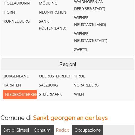
WAIDHOFEN AN
HOLLABRUNN
MÖDLING
DER YBBS(STADT)
HORN
NEUNKIRCHEN
WIENER
KORNEUBURG
SANKT
NEUSTADT(LAND)
PÖLTEN(LAND)
WIENER
NEUSTADT(STADT)
ZWETTL
Regioni
BURGENLAND
OBERÖSTERREICH
TIROL
KÄRNTEN
SALZBURG
VORARLBERG
STEIERMARK
WIEN
NIEDERÖSTERREICH
Comune di
Sankt georgen an der leys
Dati di Sintesi
Consumi
Redditi
Occupazione