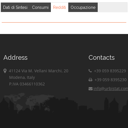
Dati di Sintesi
Consumi
Redditi
Occupazione
Address
Contacts
41124 Via M. Vellani Marchi, 20
+39 059 8395229
Modena, Italy
+39 059 8395230
P.IVA 03466110362
info@urbistat.co