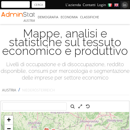
L'azienda
Contatti
Login
DEMOGRAFIA
ECONOMIA
CLASSIFICHE
AUSTRIA
Mappe, analisi e
statistiche sul tessuto
economico e produttivo
Livelli di occupazione e di disoccupazione, reddito
disponibile, consumi per merceologia e segmentazione
delle imprese per settore economico
/
AUSTRIA
NIEDERÖSTERREICH