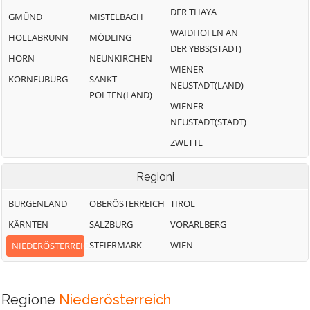
DER THAYA
GMÜND
MISTELBACH
WAIDHOFEN AN
HOLLABRUNN
MÖDLING
DER YBBS(STADT)
HORN
NEUNKIRCHEN
WIENER
KORNEUBURG
SANKT
NEUSTADT(LAND)
PÖLTEN(LAND)
WIENER
NEUSTADT(STADT)
ZWETTL
Regioni
BURGENLAND
OBERÖSTERREICH
TIROL
KÄRNTEN
SALZBURG
VORARLBERG
STEIERMARK
WIEN
NIEDERÖSTERREICH
Regione
Niederösterreich