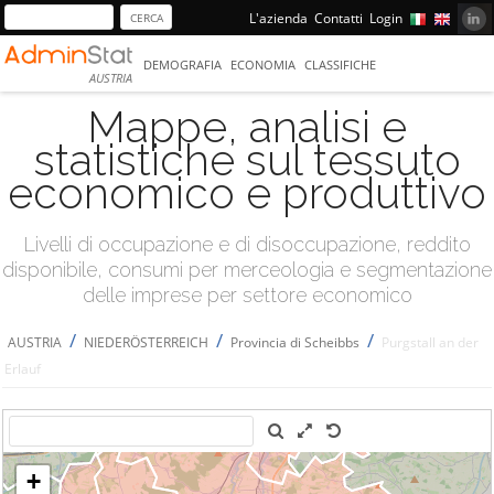
L'azienda
Contatti
Login
DEMOGRAFIA
ECONOMIA
CLASSIFICHE
AUSTRIA
Mappe, analisi e
statistiche sul tessuto
economico e produttivo
Livelli di occupazione e di disoccupazione, reddito
disponibile, consumi per merceologia e segmentazione
delle imprese per settore economico
/
/
/
AUSTRIA
NIEDERÖSTERREICH
Provincia di Scheibbs
Purgstall an der
Erlauf