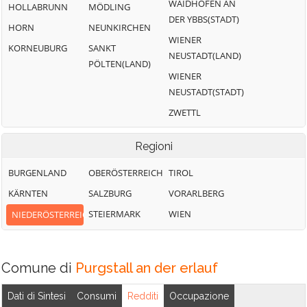
WAIDHOFEN AN
HOLLABRUNN
MÖDLING
DER YBBS(STADT)
HORN
NEUNKIRCHEN
WIENER
KORNEUBURG
SANKT
NEUSTADT(LAND)
PÖLTEN(LAND)
WIENER
NEUSTADT(STADT)
ZWETTL
Regioni
BURGENLAND
OBERÖSTERREICH
TIROL
KÄRNTEN
SALZBURG
VORARLBERG
STEIERMARK
WIEN
NIEDERÖSTERREICH
Comune di
Purgstall an der erlauf
Dati di Sintesi
Consumi
Redditi
Occupazione