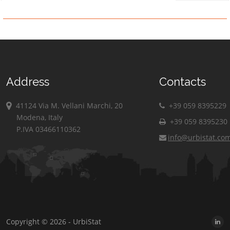
Address
Contacts
41124 Via M. Vellani Marchi, 20
+39 059 8395229
Modena, Italy
+39 059 8395230
P.IVA 03466110362
info@urbistat.co
Copyright © 2026 - UrbiStat