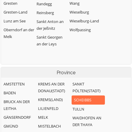
Gresten
Wang
Randegg
Gresten-Land
Wieselburg
Reinsberg
Lunz am See
Wieselburg-Land
Sankt Anton an
der Jeßnitz
Oberndorf an der
Wolfpassing
Melk
Sankt Georgen
an der Leys
Province
AMSTETTEN
KREMS AN DER
SANKT
DONAU(STADT)
PÖLTEN(STADT)
BADEN
KREMS(LAND)
SCHEIBBS
BRUCK AN DER
LEITHA
LILIENFELD
TULLN
GÄNSERNDORF
MELK
WAIDHOFEN AN
DER THAYA
GMÜND
MISTELBACH