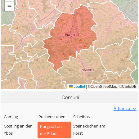
Comuni
Affianca >>
Gaming
Puchenstuben
Scheibbs
Göstling an der
Steinakirchen am
Purgstall an
Ybbs
Forst
der Erlauf