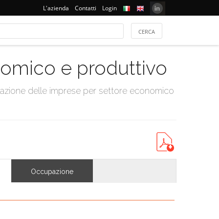
L'azienda
Contatti
Login
onomico e produttivo
tazione delle imprese per settore economico
Occupazione