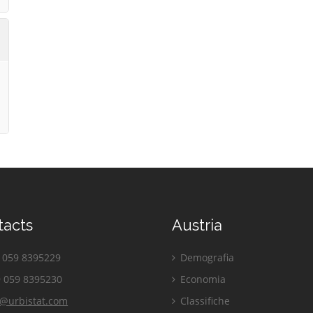
tacts
Austria
059 8395229
Demografia
 059 8395230
Economia
o@urbistat.com
Classifiche