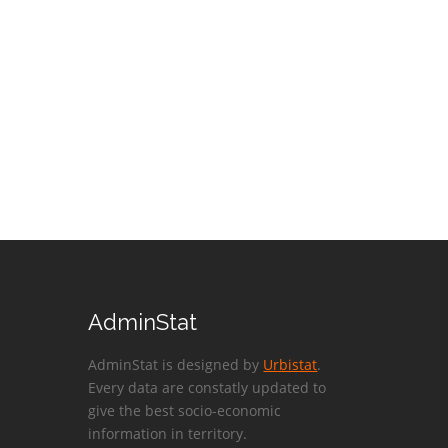
AdminStat
AdminStat is designed by
Urbistat
.
Every data are constatly updated to
give the best socio-economic
information in territory.