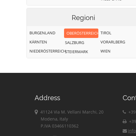
Regioni
BURGENLAND
TIROL
OBERÖSTERREICH
KÄRNTEN
VORARLBERG
SALZBURG
NIEDERÖSTERREICH
WIEN
STEIERMARK
Address
Con
41124 Via M. Vellani Marchi, 20
+39 
Modena, Italy
+39
P.IVA 03466110362
inf