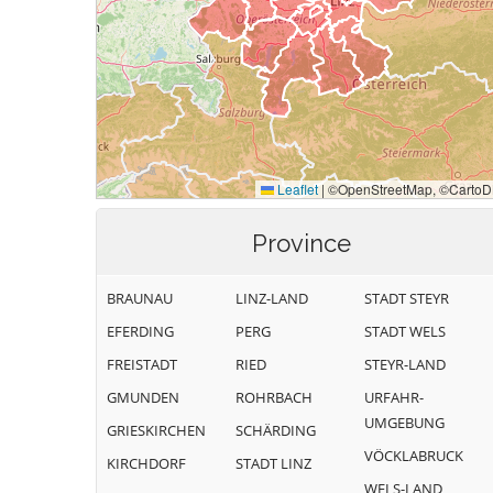
Province
BRAUNAU
LINZ-LAND
STADT STEYR
EFERDING
PERG
STADT WELS
FREISTADT
RIED
STEYR-LAND
GMUNDEN
ROHRBACH
URFAHR-
UMGEBUNG
GRIESKIRCHEN
SCHÄRDING
VÖCKLABRUCK
KIRCHDORF
STADT LINZ
WELS-LAND