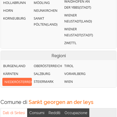
WAIDHOFEN AN
HOLLABRUNN
MÖDLING
DER YBBS(STADT)
HORN
NEUNKIRCHEN
WIENER
KORNEUBURG
SANKT
NEUSTADT(LAND)
PÖLTEN(LAND)
WIENER
NEUSTADT(STADT)
ZWETTL
Regioni
BURGENLAND
OBERÖSTERREICH
TIROL
KÄRNTEN
SALZBURG
VORARLBERG
STEIERMARK
WIEN
NIEDERÖSTERREICH
Comune di
Sankt georgen an der leys
Dati di Sintesi
Consumi
Redditi
Occupazione