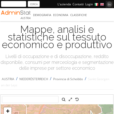
L'azienda
Contatti
Login
DEMOGRAFIA
ECONOMIA
CLASSIFICHE
AUSTRIA
Mappe, analisi e
statistiche sul tessuto
economico e produttivo
Livelli di occupazione e di disoccupazione, reddito
disponibile, consumi per merceologia e segmentazione
delle imprese per settore economico
/
/
/
AUSTRIA
NIEDERÖSTERREICH
Provincia di Scheibbs
Sankt Georgen
an der Leys