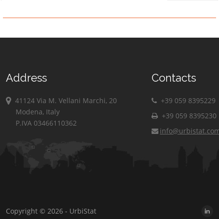
Address
Contacts
41124 Via M. Vellani Marchi, 20
+39 059 8395229
Modena, Italy
+39 059 8395230
P.IVA 03466110362
info@urbistat.co
Copyright © 2026 - UrbiStat