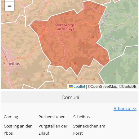
Comuni
Affianca >>
Gaming
Puchenstuben
Scheibbs
Göstling an der
Purgstall an der
Steinakirchen am
Ybbs
Erlauf
Forst