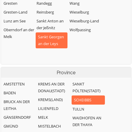
Gresten
Randegg
Wang
Gresten-Land
Reinsberg
Wieselburg
Lunz am See
Sankt Anton an
Wieselburg-Land
der Jeßnitz
Oberndorf an der
Wolfpassing
Melk
Sankt Georgen
an der Leys
Province
AMSTETTEN
KREMS AN DER
SANKT
DONAU(STADT)
PÖLTEN(STADT)
BADEN
KREMS(LAND)
SCHEIBBS
BRUCK AN DER
LEITHA
LILIENFELD
TULLN
GÄNSERNDORF
MELK
WAIDHOFEN AN
DER THAYA
GMÜND
MISTELBACH