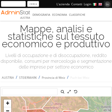
L'azienda
Contatti
Login
DEMOGRAFIA
ECONOMIA
CLASSIFICHE
AUSTRIA
Mappe, analisi e
statistiche sul tessuto
economico e produttivo
Livelli di occupazione e di disoccupazione, reddito
disponibile, consumi per merceologia e segmentazione
delle imprese per settore economico
/
/
/
AUSTRIA
STEIERMARK
Provincia di Weiz
Puch bei Weiz