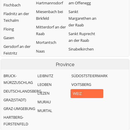
Hartmannsdorf
am Offenegg
Fischbach
Miesenbach bei
Sankt
Fladnitz an der
Birkfeld
Margarethen an
Teichalm
der Raab
Mitterdorf an der
Floing
Raab
Sankt Ruprecht
Gasen
an der Raab
Mortantsch
Gersdorf an der
Sinabelkirchen
Naas
Feistritz
Strallegg
Passail
Gleisdorf
Province
Thannhausen
Pischelsdorf am
Gutenberg-
Kulm
Weiz
BRUCK-
LEIBNITZ
SÜDOSTSTEIERMARK
Stenzengreith
MÜRZZUSCHLAG
Puch bei Weiz
LEOBEN
VOITSBERG
Hofstätten an
DEUTSCHLANDSBERG
der Raab
Ratten
LIEZEN
WEIZ
GRAZ(STADT)
MURAU
GRAZ-UMGEBUNG
MURTAL
HARTBERG-
FÜRSTENFELD