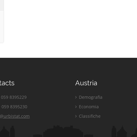
tacts
Austria
059 8395229
Demografia
 059 8395230
Economia
o@urbistat.com
Classifiche