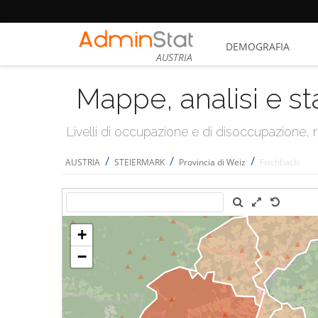
DEMOGRAFIA
AUSTRIA
Mappe, analisi e st
Livelli di occupazione e di disoccupazione
/
/
/
AUSTRIA
STEIERMARK
Provincia di Weiz
Fischbach