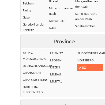
Birkfeld
Margarethen an
Teichalm
der Raab
Mitterdorf an der
Floing
Raab
Sankt Ruprecht
Gasen
an der Raab
Mortantsch
Gersdorf an der
Sinabelkirchen
Naas
Feistritz
Strallegg
Passail
Gleisdorf
Thannhausen
Province
Pischelsdorf am
Gutenberg-
Kulm
Weiz
Stenzengreith
BRUCK-
LEIBNITZ
SÜDOSTSTEIERMA
Puch bei Weiz
Hofstätten an
MÜRZZUSCHLAG
LEOBEN
VOITSBERG
Ratten
der Raab
DEUTSCHLANDSBERG
LIEZEN
WEIZ
GRAZ(STADT)
MURAU
GRAZ-UMGEBUNG
MURTAL
HARTBERG-
FÜRSTENFELD