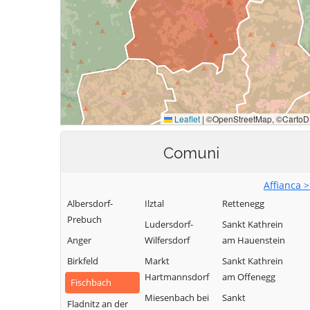
Comuni
Affianca 
Albersdorf-
Ilztal
Rettenegg
Prebuch
Ludersdorf-
Sankt Kathrein
Anger
Wilfersdorf
am Hauenstein
Birkfeld
Markt
Sankt Kathrein
Hartmannsdorf
am Offenegg
Fischbach
Miesenbach bei
Sankt
Fladnitz an der