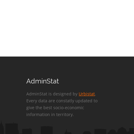
AdminStat
AdminStat is designed by
Urbistat
.
Every data are constatly updated to
give the best socio-economic
information in territory.