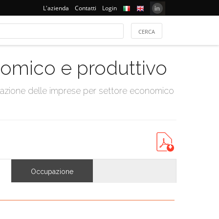
L'azienda
Contatti
Login
onomico e produttivo
tazione delle imprese per settore economico
Occupazione