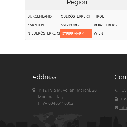
Regioni
BURGENLAND
OBERÖSTERREICH
TIROL
KÄRNTEN
SALZBURG
VORARLBERG
NIEDERÖSTERREICH
WIEN
STEIERMARK
Address
Con
41124 Via M. Vellani Marchi, 20
+39 
Modena, Italy
+39
P.IVA 03466110362
inf