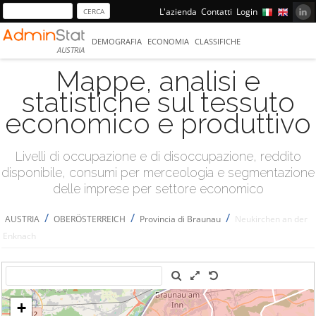
L'azienda
Contatti
Login
DEMOGRAFIA
ECONOMIA
CLASSIFICHE
AUSTRIA
Mappe, analisi e
statistiche sul tessuto
economico e produttivo
Livelli di occupazione e di disoccupazione, reddito
disponibile, consumi per merceologia e segmentazione
delle imprese per settore economico
/
/
/
AUSTRIA
OBERÖSTERREICH
Provincia di Braunau
Neukirchen an der
Enknach