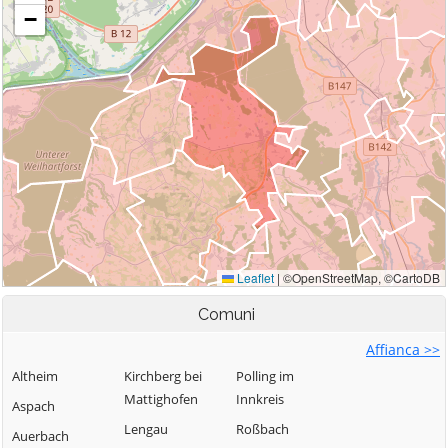
Comuni
Affianca >>
Altheim
Kirchberg bei
Polling im
Mattighofen
Innkreis
Aspach
Lengau
Roßbach
Auerbach