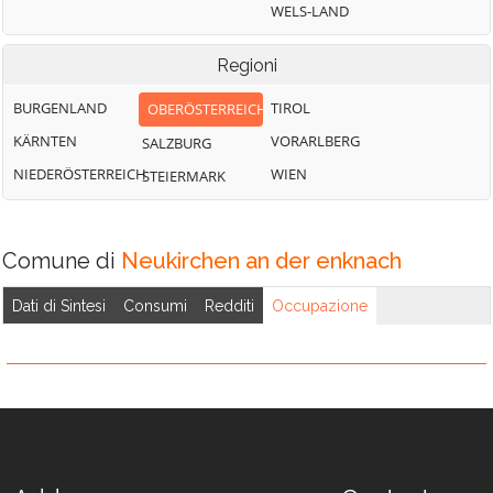
Pischelsdorf am
Überackern
WELS-LAND
Engelbach
Weng im Innkreis
Regioni
BURGENLAND
TIROL
OBERÖSTERREICH
KÄRNTEN
VORARLBERG
SALZBURG
NIEDERÖSTERREICH
WIEN
STEIERMARK
Comune di
Neukirchen an der enknach
Dati di Sintesi
Consumi
Redditi
Occupazione