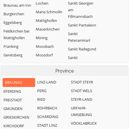
Lochen
Sankt Georgen
Braunau am Inn
am
Maria Schmolln
Burgkirchen
Fillmannsbach
Mattighofen
Eggelsberg
Sankt Pantaleon
Mauerkirchen
Feldkirchen bei
Sankt
Mattighofen
Mining
PeteramHart
Franking
Moosbach
Sankt Radegund
Geretsberg
Moosdorf
Sankt
Gilgenberg am
Munderfing
VeitimInnkreis
Weilhart
Province
Neukirchen an
SanktJohann am
Haigermoos
der Enknach
Walde
LINZ-LAND
STADT STEYR
BRAUNAU
Handenberg
Ostermiething
Schalchen
PERG
STADT WELS
EFERDING
Helpfau-
Palting
Schwand im
RIED
STEYR-LAND
FREISTADT
Uttendorf
Innkreis
Perwang am
ROHRBACH
URFAHR-
GMUNDEN
Hochburg-Ach
Grabensee
Tarsdorf
UMGEBUNG
SCHÄRDING
GRIESKIRCHEN
Höhnhart
Pfaffstätt
Treubach
VÖCKLABRUCK
STADT LINZ
KIRCHDORF
Jeging