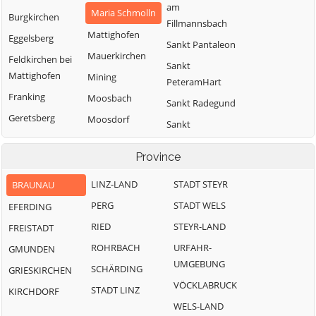
am
Maria Schmolln
Burgkirchen
Fillmannsbach
Mattighofen
Eggelsberg
Sankt Pantaleon
Mauerkirchen
Feldkirchen bei
Sankt
Mattighofen
Mining
PeteramHart
Franking
Moosbach
Sankt Radegund
Geretsberg
Moosdorf
Sankt
Gilgenberg am
Munderfing
VeitimInnkreis
Weilhart
Province
Neukirchen an
SanktJohann am
Haigermoos
der Enknach
Walde
LINZ-LAND
STADT STEYR
BRAUNAU
Handenberg
Ostermiething
Schalchen
PERG
STADT WELS
EFERDING
Helpfau-
Palting
Schwand im
RIED
STEYR-LAND
FREISTADT
Uttendorf
Innkreis
Perwang am
ROHRBACH
URFAHR-
GMUNDEN
Hochburg-Ach
Grabensee
Tarsdorf
UMGEBUNG
SCHÄRDING
GRIESKIRCHEN
Höhnhart
Pfaffstätt
Treubach
VÖCKLABRUCK
STADT LINZ
KIRCHDORF
Jeging
Pischelsdorf am
Überackern
WELS-LAND