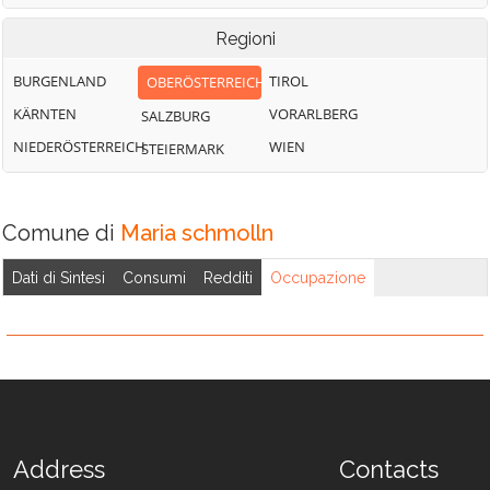
Engelbach
Weng im Innkreis
Regioni
BURGENLAND
TIROL
OBERÖSTERREICH
KÄRNTEN
VORARLBERG
SALZBURG
NIEDERÖSTERREICH
WIEN
STEIERMARK
Comune di
Maria schmolln
Dati di Sintesi
Consumi
Redditi
Occupazione
Address
Contacts