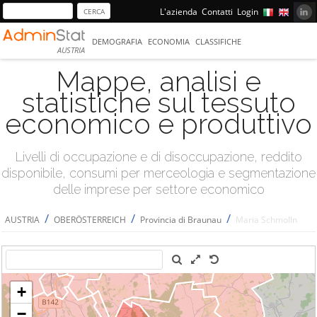
L'azienda
Contatti
Login
DEMOGRAFIA
ECONOMIA
CLASSIFICHE
AUSTRIA
Mappe, analisi e
statistiche sul tessuto
economico e produttivo
Livelli di occupazione e di disoccupazione, reddito
disponibile, consumi per merceologia e segmentazione
delle imprese per settore economico
/
/
/
AUSTRIA
OBERÖSTERREICH
Provincia di Braunau
Maria Schmolln