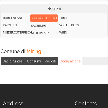
Engelbach
Weng im Innkreis
Regioni
BURGENLAND
TIROL
OBERÖSTERREICH
KÄRNTEN
VORARLBERG
SALZBURG
NIEDERÖSTERREICH
WIEN
STEIERMARK
Comune di
Mining
Dati di Sintesi
Consumi
Redditi
Occupazione
Address
Contacts