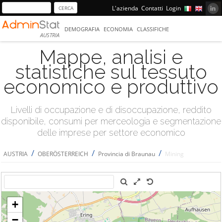
L'azienda
Contatti
Login
DEMOGRAFIA
ECONOMIA
CLASSIFICHE
AUSTRIA
Mappe, analisi e
statistiche sul tessuto
economico e produttivo
Livelli di occupazione e di disoccupazione, reddito
disponibile, consumi per merceologia e segmentazione
delle imprese per settore economico
/
/
/
AUSTRIA
OBERÖSTERREICH
Provincia di Braunau
Mining