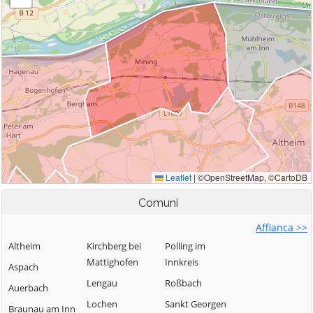
Comuni
Affianca >>
Altheim
Kirchberg bei
Polling im
Mattighofen
Innkreis
Aspach
Lengau
Roßbach
Auerbach
Lochen
Sankt Georgen
Braunau am Inn