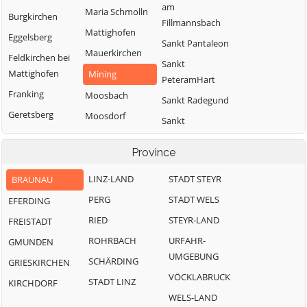
am
Maria Schmolln
Burgkirchen
Fillmannsbach
Mattighofen
Eggelsberg
Sankt Pantaleon
Mauerkirchen
Feldkirchen bei
Sankt
Mattighofen
Mining
PeteramHart
Franking
Moosbach
Sankt Radegund
Geretsberg
Moosdorf
Sankt
Gilgenberg am
Munderfing
VeitimInnkreis
Weilhart
Province
Neukirchen an
SanktJohann am
Haigermoos
der Enknach
Walde
LINZ-LAND
STADT STEYR
BRAUNAU
Handenberg
Ostermiething
Schalchen
PERG
STADT WELS
EFERDING
Helpfau-
Palting
Schwand im
RIED
STEYR-LAND
FREISTADT
Uttendorf
Innkreis
Perwang am
ROHRBACH
URFAHR-
GMUNDEN
Hochburg-Ach
Grabensee
Tarsdorf
UMGEBUNG
SCHÄRDING
GRIESKIRCHEN
Höhnhart
Pfaffstätt
Treubach
VÖCKLABRUCK
STADT LINZ
KIRCHDORF
Jeging
Pischelsdorf am
Überackern
WELS-LAND