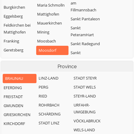
am
Maria Schmolln
Burgkirchen
Fillmannsbach
Mattighofen
Eggelsberg
Sankt Pantaleon
Mauerkirchen
Feldkirchen bei
Sankt
Mattighofen
Mining
PeteramHart
Franking
Moosbach
Sankt Radegund
Geretsberg
Moosdorf
Sankt
Gilgenberg am
Munderfing
VeitimInnkreis
Weilhart
Province
Neukirchen an
SanktJohann am
Haigermoos
der Enknach
Walde
LINZ-LAND
STADT STEYR
BRAUNAU
Handenberg
Ostermiething
Schalchen
PERG
STADT WELS
EFERDING
Helpfau-
Palting
Schwand im
RIED
STEYR-LAND
FREISTADT
Uttendorf
Innkreis
Perwang am
ROHRBACH
URFAHR-
GMUNDEN
Hochburg-Ach
Grabensee
Tarsdorf
UMGEBUNG
SCHÄRDING
GRIESKIRCHEN
Höhnhart
Pfaffstätt
Treubach
VÖCKLABRUCK
STADT LINZ
KIRCHDORF
Jeging
Pischelsdorf am
Überackern
WELS-LAND