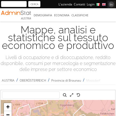
L'azienda
Contatti
Login
DEMOGRAFIA
ECONOMIA
CLASSIFICHE
AUSTRIA
Mappe, analisi e
statistiche sul tessuto
economico e produttivo
Livelli di occupazione e di disoccupazione, reddito
disponibile, consumi per merceologia e segmentazione
delle imprese per settore economico
/
/
/
AUSTRIA
OBERÖSTERREICH
Provincia di Braunau
Moosdorf