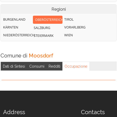
Engelbach
Weng im Innkreis
Regioni
BURGENLAND
TIROL
OBERÖSTERREICH
KÄRNTEN
VORARLBERG
SALZBURG
NIEDERÖSTERREICH
WIEN
STEIERMARK
Comune di
Moosdorf
Dati di Sintesi
Consumi
Redditi
Occupazione
Address
Contacts