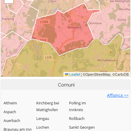
Comuni
Affianca >>
Altheim
Kirchberg bei
Polling im
Mattighofen
Innkreis
Aspach
Lengau
Roßbach
Auerbach
Lochen
Sankt Georgen
Braunau am Inn