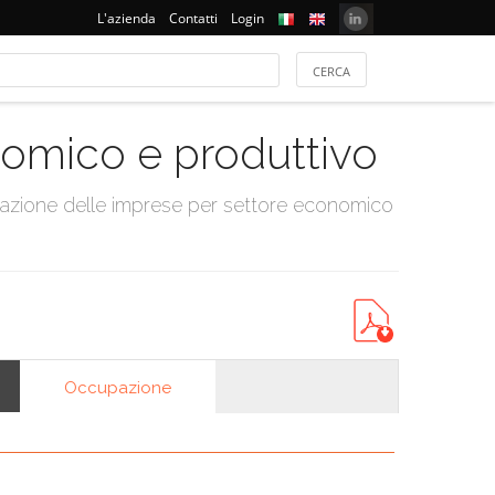
L'azienda
Contatti
Login
onomico e produttivo
tazione delle imprese per settore economico
Occupazione