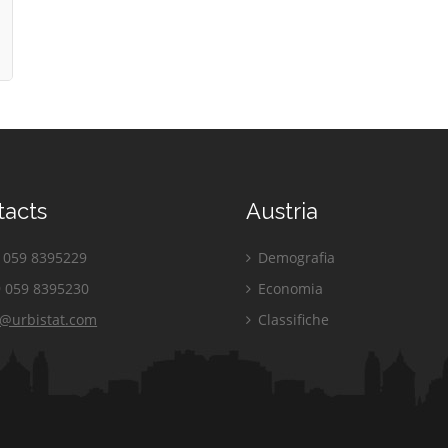
tacts
Austria
059 8395229
Demografia
 059 8395230
Economia
o@urbistat.com
Classifiche