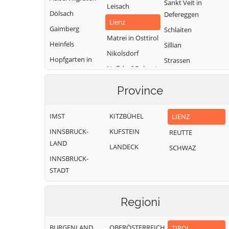
Sankt Veit in
Leisach
Dölsach
Defereggen
Lienz
Gaimberg
Schlaiten
Matrei in Osttirol
Heinfels
Sillian
Nikolsdorf
Hopfgarten in
Strassen
Nußdorf-Debant
Defereggen
Thurn
Oberlienz
Innervillgraten
Province
Tristach
Obertilliach
Untertilliach
IMST
KITZBÜHEL
LIENZ
Virgen
INNSBRUCK-
KUFSTEIN
REUTTE
LAND
LANDECK
SCHWAZ
INNSBRUCK-
STADT
Regioni
BURGENLAND
OBERÖSTERREICH
TIROL