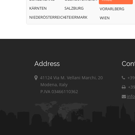
KÄRNTEN
SALZBURG
VORARLBERG
NIEDERÖSTERREICH
STEIERMARK
WIEN
Address
Con
41124 Via M. Vellani Marchi, 20
+39 
Modena, Italy
+39
P.IVA 03466110362
inf