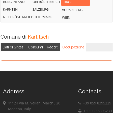
BURGENLAND
OBERÖSTERREICH
TIROL
KÄRNTEN
SALZBURG
VORARLBERG
NIEDERÖSTERREICH
STEIERMARK
WIEN
Comune di
Kartitsch
Dati di Sintesi
Consumi
Redditi
Occupazione
Address
Contacts
41124 Via M. Vellani Marchi, 20
+39 059 8395229
Modena, Italy
+39 059 8395230