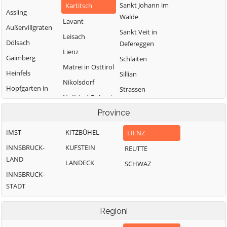
Sankt Johann im
Kartitsch
Assling
Walde
Lavant
Außervillgraten
Sankt Veit in
Leisach
Dölsach
Defereggen
Lienz
Gaimberg
Schlaiten
Matrei in Osttirol
Heinfels
Sillian
Nikolsdorf
Hopfgarten in
Strassen
Nußdorf-Debant
Defereggen
Thurn
Oberlienz
Province
Innervillgraten
Tristach
Obertilliach
IMST
KITZBÜHEL
LIENZ
Untertilliach
INNSBRUCK-
KUFSTEIN
REUTTE
Virgen
LAND
LANDECK
SCHWAZ
INNSBRUCK-
STADT
Regioni