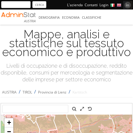
L'azienda
Contatti
Login
DEMOGRAFIA
ECONOMIA
CLASSIFICHE
AUSTRIA
Mappe, analisi e
statistiche sul tessuto
economico e produttivo
Livelli di occupazione e di disoccupazione, reddito
disponibile, consumi per merceologia e segmentazione
delle imprese per settore economico
/
/
/
AUSTRIA
TIROL
Provincia di Lienz
Kartitsch