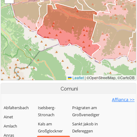
Comuni
Affianca >>
Abfaltersbach
Iselsberg-
Prägraten am
Stronach
Großvenediger
Ainet
Kals am
Sankt Jakob in
Amlach
Großglockner
Defereggen
Anras