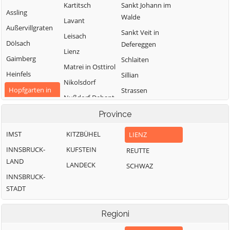
Kartitsch
Sankt Johann im
Assling
Walde
Lavant
Außervillgraten
Sankt Veit in
Leisach
Dölsach
Defereggen
Lienz
Gaimberg
Schlaiten
Matrei in Osttirol
Heinfels
Sillian
Nikolsdorf
Hopfgarten in
Strassen
Nußdorf-Debant
Defereggen
Thurn
Oberlienz
Province
Innervillgraten
Tristach
Obertilliach
IMST
KITZBÜHEL
LIENZ
Untertilliach
INNSBRUCK-
KUFSTEIN
REUTTE
Virgen
LAND
LANDECK
SCHWAZ
INNSBRUCK-
STADT
Regioni