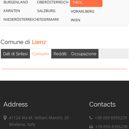
BURGENLAND
OBERÖSTERREICH
TIROL
KÄRNTEN
SALZBURG
VORARLBERG
NIEDERÖSTERREICH
STEIERMARK
WIEN
Comune di
Lienz
Dati di Sintesi
Consumi
Redditi
Occupazione
Address
Contacts
41124 Via M. Vellani Marchi, 20
+39 059 8395229
Modena, Italy
+39 059 8395230