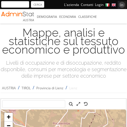
L'azienda
Contatti
Login
DEMOGRAFIA
ECONOMIA
CLASSIFICHE
AUSTRIA
Mappe, analisi e
statistiche sul tessuto
economico e produttivo
Livelli di occupazione e di disoccupazione, reddito
disponibile, consumi per merceologia e segmentazione
delle imprese per settore economico
/
/
/
AUSTRIA
TIROL
Provincia di Lienz
Lienz