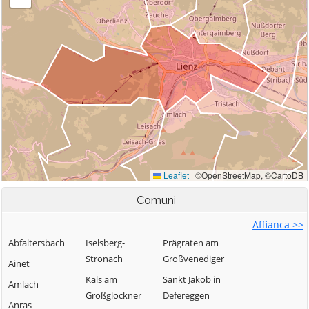
Comuni
Affianca >>
Abfaltersbach
Iselsberg-
Prägraten am
Stronach
Großvenediger
Ainet
Kals am
Sankt Jakob in
Amlach
Großglockner
Defereggen
Anras