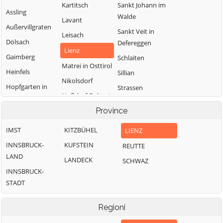
Kartitsch
Sankt Johann im
Assling
Walde
Lavant
Außervillgraten
Sankt Veit in
Leisach
Dölsach
Defereggen
Lienz
Gaimberg
Schlaiten
Matrei in Osttirol
Heinfels
Sillian
Nikolsdorf
Hopfgarten in
Strassen
Nußdorf-Debant
Defereggen
Thurn
Oberlienz
Province
Innervillgraten
Tristach
Obertilliach
IMST
KITZBÜHEL
LIENZ
Untertilliach
INNSBRUCK-
KUFSTEIN
REUTTE
Virgen
LAND
LANDECK
SCHWAZ
INNSBRUCK-
STADT
Regioni