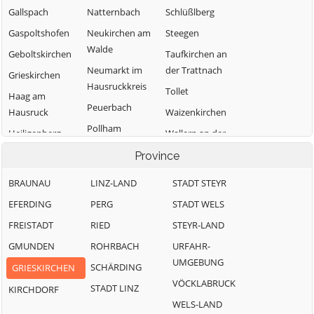
Gallspach
Natternbach
Schlüßlberg
Gaspoltshofen
Neukirchen am
Steegen
Walde
Geboltskirchen
Taufkirchen an
Neumarkt im
der Trattnach
Grieskirchen
Hausruckkreis
Tollet
Haag am
Peuerbach
Hausruck
Waizenkirchen
Pollham
Heiligenberg
Wallern an der
Pötting
Trattnach
Hofkirchen an
Province
der Trattnach
Pram
Weibern
BRAUNAU
LINZ-LAND
STADT STEYR
Kallham
Rottenbach
Wendling
EFERDING
PERG
STADT WELS
FREISTADT
RIED
STEYR-LAND
GMUNDEN
ROHRBACH
URFAHR-
UMGEBUNG
SCHÄRDING
GRIESKIRCHEN
VÖCKLABRUCK
STADT LINZ
KIRCHDORF
WELS-LAND