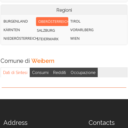
Regioni
BURGENLAND
TIROL
OBERÖSTERREICH
KÄRNTEN
VORARLBERG
SALZBURG
NIEDERÖSTERREICH
WIEN
STEIERMARK
Comune di
Weibern
Dati di Sintesi
Consumi
Redditi
Occupazione
Address
Contacts