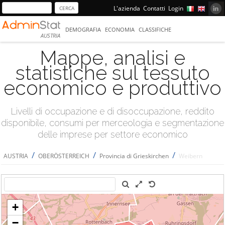
L'azienda
Contatti
Login
DEMOGRAFIA
ECONOMIA
CLASSIFICHE
AUSTRIA
Mappe, analisi e
statistiche sul tessuto
economico e produttivo
Livelli di occupazione e di disoccupazione, reddito
disponibile, consumi per merceologia e segmentazione
delle imprese per settore economico
/
/
/
AUSTRIA
OBERÖSTERREICH
Provincia di Grieskirchen
Weibern