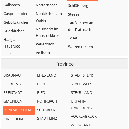
Gallspach
Natternbach
Schlüßlberg
Gaspoltshofen
Neukirchen am
Steegen
Walde
Geboltskirchen
Taufkirchen an
Neumarkt im
der Trattnach
Grieskirchen
Hausruckkreis
Tollet
Haag am
Peuerbach
Hausruck
Waizenkirchen
Pollham
Heiligenberg
Wallern an der
Pötting
Trattnach
Hofkirchen an
Province
der Trattnach
Pram
Weibern
BRAUNAU
LINZ-LAND
STADT STEYR
Kallham
Rottenbach
Wendling
EFERDING
PERG
STADT WELS
FREISTADT
RIED
STEYR-LAND
GMUNDEN
ROHRBACH
URFAHR-
UMGEBUNG
SCHÄRDING
GRIESKIRCHEN
VÖCKLABRUCK
STADT LINZ
KIRCHDORF
WELS-LAND