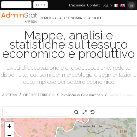
L'azienda
Contatti
Login
DEMOGRAFIA
ECONOMIA
CLASSIFICHE
AUSTRIA
Mappe, analisi e
statistiche sul tessuto
economico e produttivo
Livelli di occupazione e di disoccupazione, reddito
disponibile, consumi per merceologia e segmentazione
delle imprese per settore economico
/
/
/
AUSTRIA
OBERÖSTERREICH
Provincia di Grieskirchen
Sankt Thomas