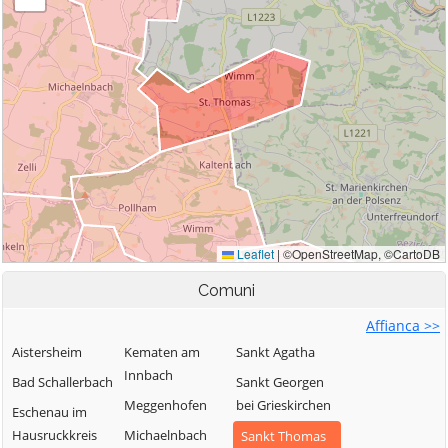
Comuni
Affianca >>
Aistersheim
Kematen am
Sankt Agatha
Innbach
Bad Schallerbach
Sankt Georgen
Meggenhofen
bei Grieskirchen
Eschenau im
Hausruckkreis
Michaelnbach
Sankt Thomas