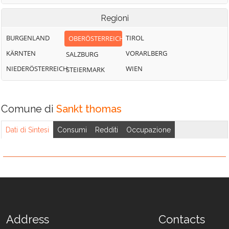
Regioni
BURGENLAND
TIROL
OBERÖSTERREICH
KÄRNTEN
VORARLBERG
SALZBURG
NIEDERÖSTERREICH
WIEN
STEIERMARK
Comune di
Sankt thomas
Dati di Sintesi
Consumi
Redditi
Occupazione
Address
Contacts