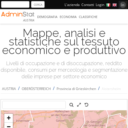
L'azienda
Contatti
Login
DEMOGRAFIA
ECONOMIA
CLASSIFICHE
AUSTRIA
Mappe, analisi e
statistiche sul tessuto
economico e produttivo
Livelli di occupazione e di disoccupazione, reddito
disponibile, consumi per merceologia e segmentazione
delle imprese per settore economico
/
/
/
AUSTRIA
OBERÖSTERREICH
Provincia di Grieskirchen
Aistersheim