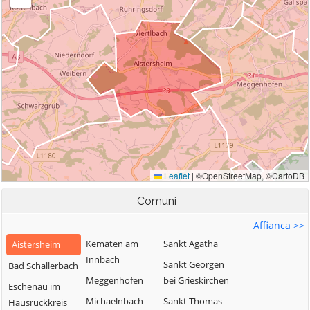
Comuni
Affianca >>
Kematen am
Sankt Agatha
Aistersheim
Innbach
Sankt Georgen
Bad Schallerbach
Meggenhofen
bei Grieskirchen
Eschenau im
Michaelnbach
Sankt Thomas
Hausruckkreis