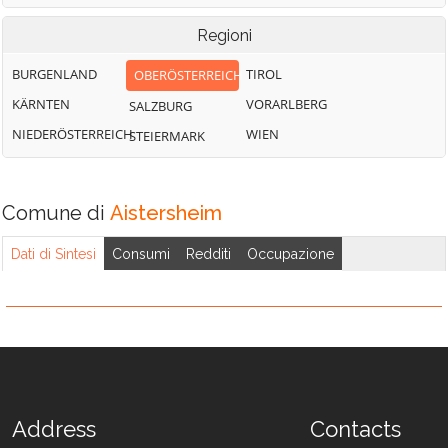
Regioni
BURGENLAND
TIROL
OBERÖSTERREICH
KÄRNTEN
VORARLBERG
SALZBURG
NIEDERÖSTERREICH
WIEN
STEIERMARK
Comune di
Aistersheim
Dati di Sintesi
Consumi
Redditi
Occupazione
Address
Contacts