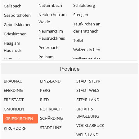
Natternbach
Schlüßlberg
Gallspach
Neukirchen am
Steegen
Gaspoltshofen
Walde
Taufkirchen an
Geboltskirchen
Neumarkt im
der Trattnach
Grieskirchen
Hausruckkreis
Tollet
Haag am
Peuerbach
Waizenkirchen
Hausruck
Pollham
Wallern an der
Heiligenberg
Pötting
Trattnach
Hofkirchen an
Province
Pram
Weibern
der Trattnach
BRAUNAU
LINZ-LAND
STADT STEYR
Rottenbach
Wendling
Kallham
EFERDING
PERG
STADT WELS
FREISTADT
RIED
STEYR-LAND
GMUNDEN
ROHRBACH
URFAHR-
UMGEBUNG
SCHÄRDING
GRIESKIRCHEN
VÖCKLABRUCK
STADT LINZ
KIRCHDORF
WELS-LAND