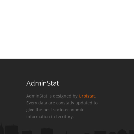
AdminStat
AdminStat is designed by
Urbistat
.
Every data are constatly updated to
give the best socio-economic
information in territory.