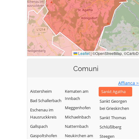
Comuni
Affianca 
Aistersheim
Kematen am
Sankt Agatha
Innbach
Bad Schallerbach
Sankt Georgen
Meggenhofen
bei Grieskirchen
Eschenau im
Hausruckkreis
Michaelnbach
Sankt Thomas
Gallspach
Natternbach
Schlüßlberg
Gaspoltshofen
Neukirchen am
Steegen