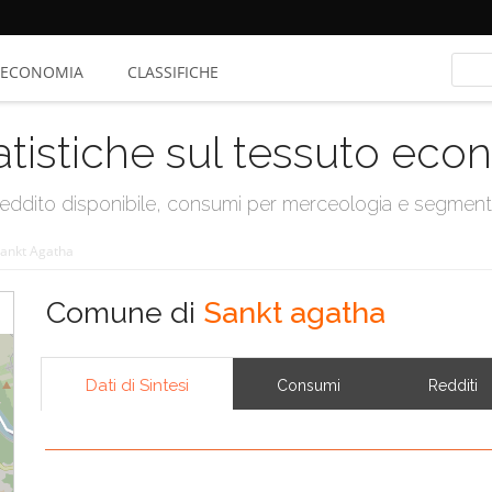
ECONOMIA
CLASSIFICHE
atistiche sul tessuto ec
, reddito disponibile, consumi per merceologia e segmen
ankt Agatha
Comune di
Sankt agatha
Dati di Sintesi
Consumi
Redditi