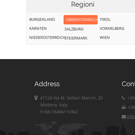
Regioni
BURGENLAND
TIROL
OBERÖSTERREICH
KÄRNTEN
VORARLBERG
SALZBURG
NIEDERÖSTERREICH
WIEN
STEIERMARK
Address
Con
41124 Via M. Vellani Marchi, 20
+39 
Modena, Italy
+39
P.IVA 03466110362
inf