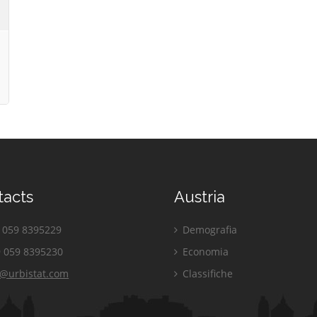
tacts
Austria
059 8395229
Demografia
 059 8395230
Economia
o@urbistat.com
Classifiche