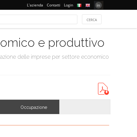
L'azienda
Contatti
Login
onomico e produttivo
tazione delle imprese per settore economico
Occupazione