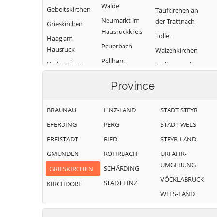
Walde
Geboltskirchen
Taufkirchen an
Neumarkt im
der Trattnach
Grieskirchen
Hausruckkreis
Tollet
Haag am
Peuerbach
Hausruck
Waizenkirchen
Pollham
Heiligenberg
Wallern an der
Pötting
Trattnach
Hofkirchen an
Province
der Trattnach
Pram
Weibern
Kallham
Rottenbach
Wendling
BRAUNAU
LINZ-LAND
STADT STEYR
EFERDING
PERG
STADT WELS
FREISTADT
RIED
STEYR-LAND
GMUNDEN
ROHRBACH
URFAHR-
UMGEBUNG
SCHÄRDING
GRIESKIRCHEN
VÖCKLABRUCK
STADT LINZ
KIRCHDORF
WELS-LAND