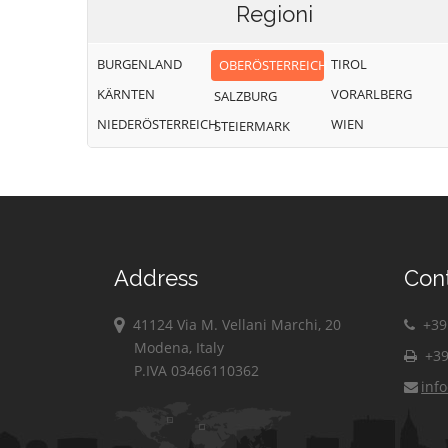
Regioni
BURGENLAND
TIROL
OBERÖSTERREICH
KÄRNTEN
VORARLBERG
SALZBURG
NIEDERÖSTERREICH
WIEN
STEIERMARK
Address
Con
41124 Via M. Vellani Marchi, 20
+39 
Modena, Italy
+39
P.IVA 03466110362
inf