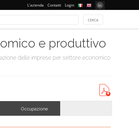
L'azienda
Contatti
Login
onomico e produttivo
tazione delle imprese per settore economico
Occupazione