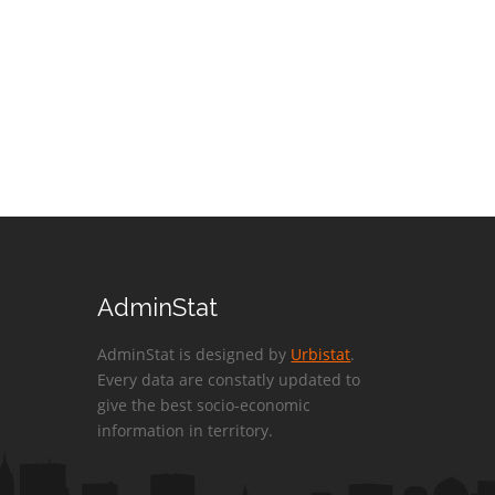
AdminStat
AdminStat is designed by
Urbistat
.
Every data are constatly updated to
give the best socio-economic
information in territory.