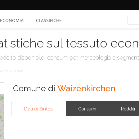
ECONOMIA
CLASSIFICHE
atistiche sul tessuto ec
, reddito disponibile, consumi per merceologia e segmen
aizenkirchen
Comune di
Waizenkirchen
Dati di Sintesi
Consumi
Redditi