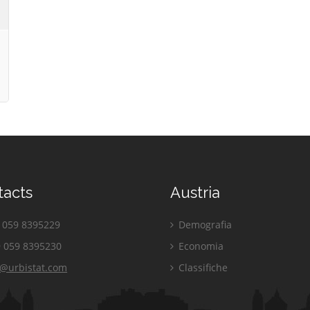
tacts
Austria
059 8395229
Demografia
 059 8395230
Economia
o@urbistat.com
Classifiche