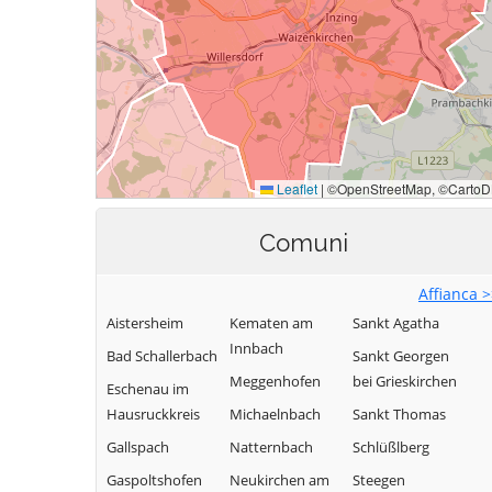
Comuni
Affianca 
Aistersheim
Kematen am
Sankt Agatha
Innbach
Bad Schallerbach
Sankt Georgen
Meggenhofen
bei Grieskirchen
Eschenau im
Hausruckkreis
Michaelnbach
Sankt Thomas
Gallspach
Natternbach
Schlüßlberg
Gaspoltshofen
Neukirchen am
Steegen