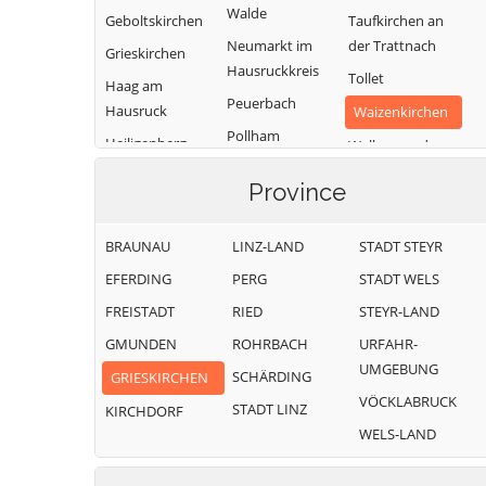
Walde
Geboltskirchen
Taufkirchen an
Neumarkt im
der Trattnach
Grieskirchen
Hausruckkreis
Tollet
Haag am
Peuerbach
Hausruck
Waizenkirchen
Pollham
Heiligenberg
Wallern an der
Pötting
Trattnach
Hofkirchen an
Province
der Trattnach
Pram
Weibern
Kallham
Rottenbach
Wendling
BRAUNAU
LINZ-LAND
STADT STEYR
EFERDING
PERG
STADT WELS
FREISTADT
RIED
STEYR-LAND
GMUNDEN
ROHRBACH
URFAHR-
UMGEBUNG
SCHÄRDING
GRIESKIRCHEN
VÖCKLABRUCK
STADT LINZ
KIRCHDORF
WELS-LAND