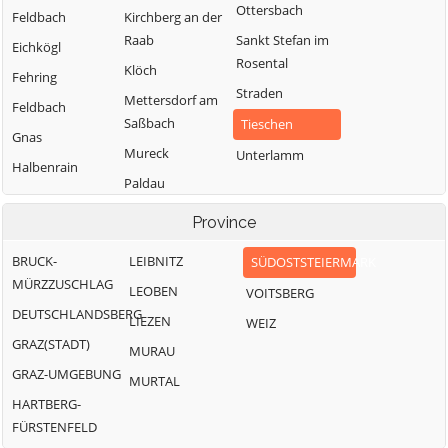
Ottersbach
Feldbach
Kirchberg an der
Raab
Sankt Stefan im
Eichkögl
Rosental
Klöch
Fehring
Straden
Mettersdorf am
Feldbach
Saßbach
Tieschen
Gnas
Mureck
Unterlamm
Halbenrain
Paldau
Pirching am
Province
Traubenberg
BRUCK-
LEIBNITZ
SÜDOSTSTEIERMARK
MÜRZZUSCHLAG
LEOBEN
VOITSBERG
DEUTSCHLANDSBERG
LIEZEN
WEIZ
GRAZ(STADT)
MURAU
GRAZ-UMGEBUNG
MURTAL
HARTBERG-
FÜRSTENFELD