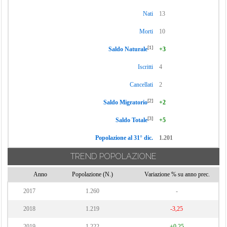
Nati
13
Morti
10
[1]
Saldo Naturale
+3
Iscritti
4
Cancellati
2
[2]
Saldo Migratorio
+2
[3]
Saldo Totale
+5
Popolazione al 31° dic.
1.201
TREND POPOLAZIONE
Anno
Popolazione (N.)
Variazione % su anno prec.
2017
1.260
-
2018
1.219
-3,25
2019
1.222
+0,25