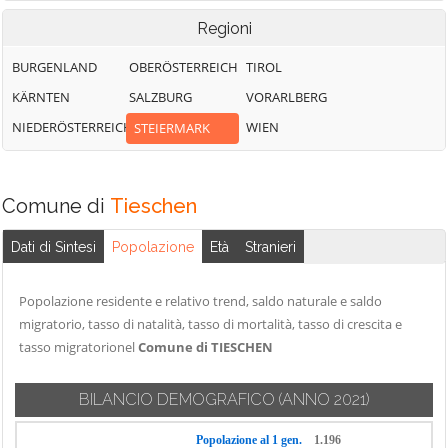
Regioni
BURGENLAND
OBERÖSTERREICH
TIROL
KÄRNTEN
SALZBURG
VORARLBERG
NIEDERÖSTERREICH
WIEN
STEIERMARK
Comune di
Tieschen
Dati di Sintesi
Popolazione
Età
Stranieri
Popolazione residente e relativo trend, saldo naturale e saldo
migratorio, tasso di natalità, tasso di mortalità, tasso di crescita e
tasso migratorionel
Comune di TIESCHEN
BILANCIO DEMOGRAFICO
(ANNO 2021)
Popolazione al 1 gen.
1.196