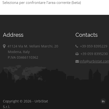
Seleziona per confrontare l'area corrente (beta)
Address
Contacts
41124 Via M. Vellani Marchi, 20
+39 059 8395229
Modena, Italy
+39 059 8395230
P.IVA 03466110362
info@urbistat.co
Copyright © 2026 - UrbiStat
S.r.l.