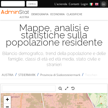
L'azienda
Contatti
Login
DEMOGRAFIA
ECONOMIA
CLASSIFICHE
AUSTRIA
Mappe, analisi e
statistiche sulla
popolazione residente
Bilancio demografico, trend della popolazione e delle
famiglie, classi di età ed età media, stato civile e
stranieri
/
/
/
AUSTRIA
STEIERMARK
Provincia di Südoststeiermark
Tieschen