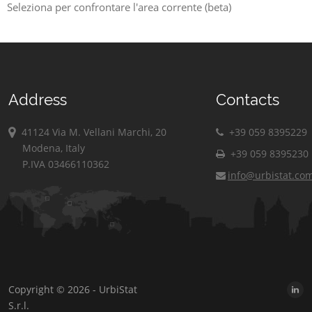
Seleziona per confrontare l'area corrente (beta)
Address
Contacts
41124 Via M. Vellani Marchi, 20
+39 059 8395229
Modena, Italy
+39 059 8395230
P.IVA 03466110362
info@urbistat.co
Copyright © 2026 - UrbiStat
S.r.l.