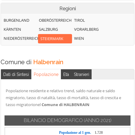
Regioni
BURGENLAND
OBERÖSTERREICH
TIROL
KÄRNTEN
SALZBURG
VORARLBERG
NIEDERÖSTERREICH
WIEN
STEIERMARK
Comune di
Halbenrain
Dati di Sintesi
Popolazione
Età
Stranieri
Popolazione residente e relativo trend, saldo naturale e saldo
migratorio, tasso di natalità, tasso di mortalità, tasso di crescita e
tasso migratorionel
Comune di HALBENRAIN
BILANCIO DEMOGRAFICO
(ANNO 2021)
Popolazione al 1 gen.
1.728