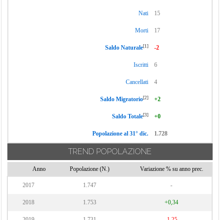
Nati
15
Morti
17
[1]
Saldo Naturale
-2
Iscritti
6
Cancellati
4
[2]
Saldo Migratorio
+2
[3]
Saldo Totale
+0
Popolazione al 31° dic.
1.728
TREND POPOLAZIONE
Anno
Popolazione (N.)
Variazione % su anno prec.
2017
1.747
-
2018
1.753
+0,34
2019
1.731
-1,25