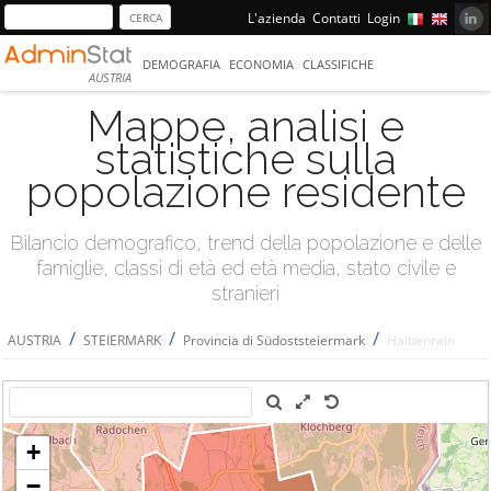
L'azienda
Contatti
Login
DEMOGRAFIA
ECONOMIA
CLASSIFICHE
AUSTRIA
Mappe, analisi e
statistiche sulla
popolazione residente
Bilancio demografico, trend della popolazione e delle
famiglie, classi di età ed età media, stato civile e
stranieri
/
/
/
AUSTRIA
STEIERMARK
Provincia di Südoststeiermark
Halbenrain