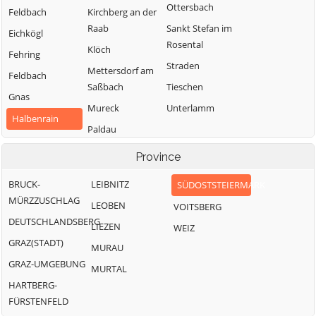
Ottersbach
Feldbach
Kirchberg an der
Raab
Sankt Stefan im
Eichkögl
Rosental
Klöch
Fehring
Straden
Mettersdorf am
Feldbach
Saßbach
Tieschen
Gnas
Mureck
Unterlamm
Halbenrain
Paldau
Pirching am
Province
Traubenberg
BRUCK-
LEIBNITZ
SÜDOSTSTEIERMARK
MÜRZZUSCHLAG
LEOBEN
VOITSBERG
DEUTSCHLANDSBERG
LIEZEN
WEIZ
GRAZ(STADT)
MURAU
GRAZ-UMGEBUNG
MURTAL
HARTBERG-
FÜRSTENFELD