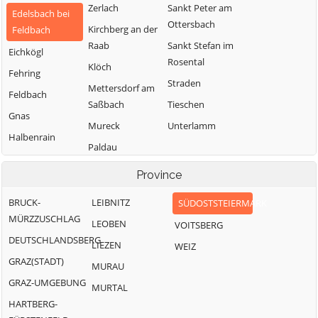
Zerlach
Sankt Peter am
Edelsbach bei
Ottersbach
Kirchberg an der
Feldbach
Raab
Sankt Stefan im
Eichkögl
Rosental
Klöch
Fehring
Straden
Mettersdorf am
Feldbach
Saßbach
Tieschen
Gnas
Mureck
Unterlamm
Halbenrain
Paldau
Pirching am
Province
Traubenberg
BRUCK-
LEIBNITZ
SÜDOSTSTEIERMARK
MÜRZZUSCHLAG
LEOBEN
VOITSBERG
DEUTSCHLANDSBERG
LIEZEN
WEIZ
GRAZ(STADT)
MURAU
GRAZ-UMGEBUNG
MURTAL
HARTBERG-