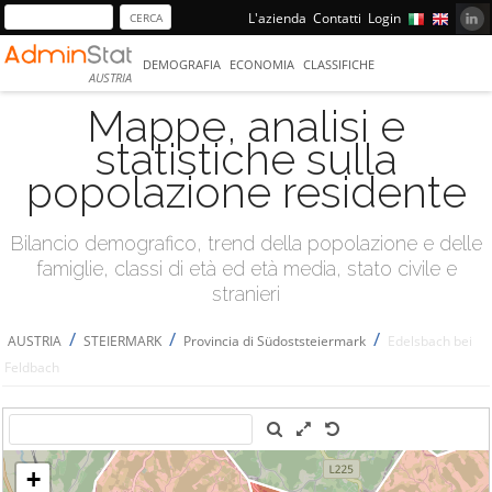
L'azienda
Contatti
Login
DEMOGRAFIA
ECONOMIA
CLASSIFICHE
AUSTRIA
Mappe, analisi e
statistiche sulla
popolazione residente
Bilancio demografico, trend della popolazione e delle
famiglie, classi di età ed età media, stato civile e
stranieri
/
/
/
AUSTRIA
STEIERMARK
Provincia di Südoststeiermark
Edelsbach bei
Feldbach