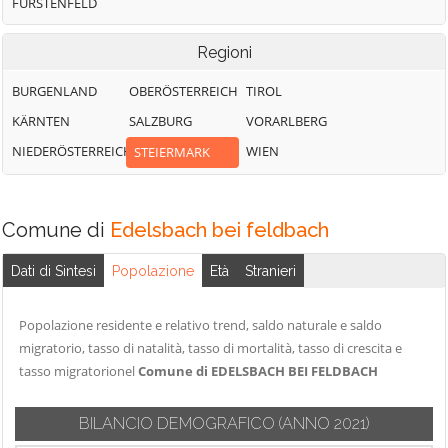
FÜRSTENFELD
Regioni
BURGENLAND
OBERÖSTERREICH
TIROL
KÄRNTEN
SALZBURG
VORARLBERG
NIEDERÖSTERREICH
WIEN
STEIERMARK
Comune di
Edelsbach bei feldbach
Dati di Sintesi
Popolazione
Età
Stranieri
Popolazione residente e relativo trend, saldo naturale e saldo
migratorio, tasso di natalità, tasso di mortalità, tasso di crescita e
tasso migratorionel
Comune di EDELSBACH BEI FELDBACH
BILANCIO DEMOGRAFICO
(ANNO 2021)