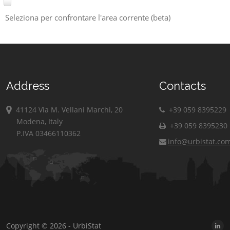
Seleziona per confrontare l'area corrente (beta)
Address
Contacts
41124 Via M. Vellani Marchi, 20
+39 059 8395229
Modena, Italy
+39 059 8395230
P.IVA 03466110362
info@urbistat.co
Copyright © 2026 - UrbiStat