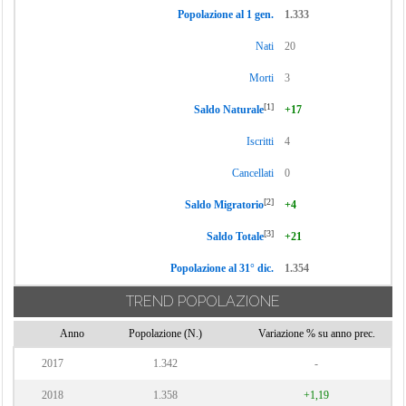
Popolazione al 1 gen.
1.333
Nati
20
Morti
3
[1]
Saldo Naturale
+17
Iscritti
4
Cancellati
0
[2]
Saldo Migratorio
+4
[3]
Saldo Totale
+21
Popolazione al 31° dic.
1.354
TREND POPOLAZIONE
Anno
Popolazione (N.)
Variazione % su anno prec.
2017
1.342
-
2018
1.358
+1,19