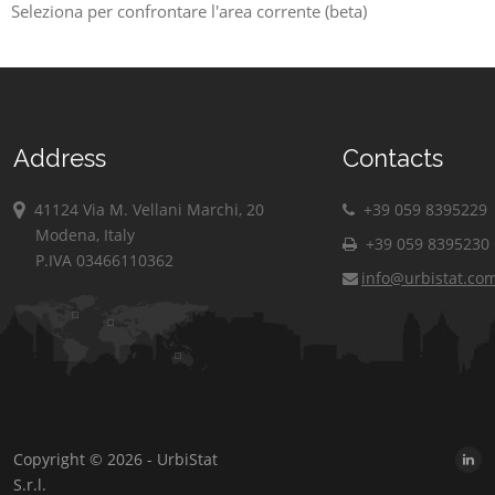
Seleziona per confrontare l'area corrente (beta)
Address
Contacts
41124 Via M. Vellani Marchi, 20
+39 059 8395229
Modena, Italy
+39 059 8395230
P.IVA 03466110362
info@urbistat.co
Copyright © 2026 - UrbiStat
S.r.l.