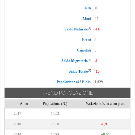
Nati
10
Morti
24
[1]
Saldo Naturale
-14
Iscritti
4
Cancellati
5
[2]
Saldo Migratorio
-1
[3]
Saldo Totale
-15
Popolazione al 31° dic.
1.629
TREND POPOLAZIONE
Anno
Popolazione (N.)
Variazione % su anno prec.
2017
1.653
-
2018
1.638
-0,91
2019
1.638
+0,00