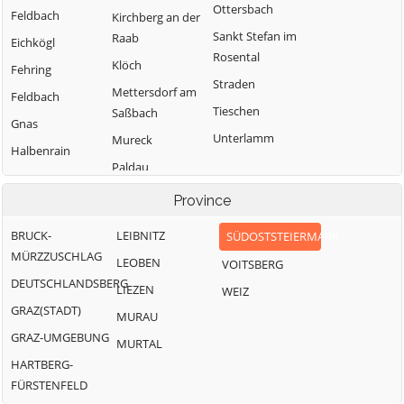
Ottersbach
Feldbach
Kirchberg an der
Sankt Stefan im
Raab
Eichkögl
Rosental
Klöch
Fehring
Straden
Mettersdorf am
Feldbach
Tieschen
Saßbach
Gnas
Unterlamm
Mureck
Halbenrain
Paldau
Pirching am
Province
Traubenberg
BRUCK-
LEIBNITZ
SÜDOSTSTEIERMARK
MÜRZZUSCHLAG
LEOBEN
VOITSBERG
DEUTSCHLANDSBERG
LIEZEN
WEIZ
GRAZ(STADT)
MURAU
GRAZ-UMGEBUNG
MURTAL
HARTBERG-
FÜRSTENFELD