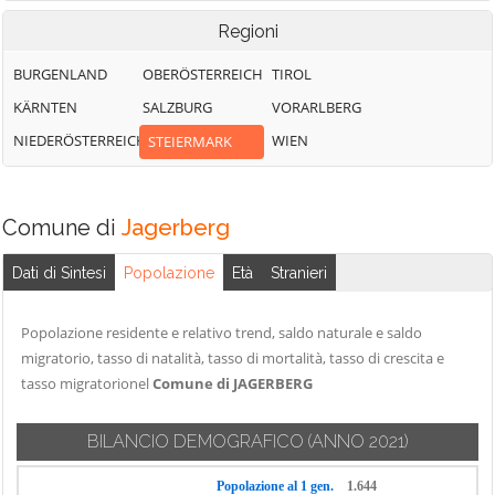
Regioni
BURGENLAND
OBERÖSTERREICH
TIROL
KÄRNTEN
SALZBURG
VORARLBERG
NIEDERÖSTERREICH
WIEN
STEIERMARK
Comune di
Jagerberg
Dati di Sintesi
Popolazione
Età
Stranieri
Popolazione residente e relativo trend, saldo naturale e saldo
migratorio, tasso di natalità, tasso di mortalità, tasso di crescita e
tasso migratorionel
Comune di JAGERBERG
BILANCIO DEMOGRAFICO
(ANNO 2021)
Popolazione al 1 gen.
1.644