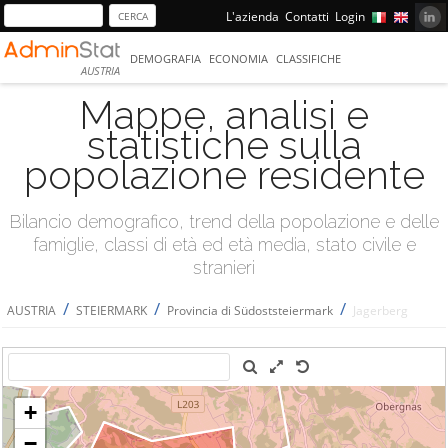
L'azienda
Contatti
Login
DEMOGRAFIA
ECONOMIA
CLASSIFICHE
AUSTRIA
Mappe, analisi e
statistiche sulla
popolazione residente
Bilancio demografico, trend della popolazione e delle
famiglie, classi di età ed età media, stato civile e
stranieri
/
/
/
AUSTRIA
STEIERMARK
Provincia di Südoststeiermark
Jagerberg