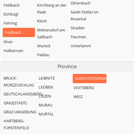
Ottersbach
Feldbach
Kirchberg an der
Raab
Sankt Stefan im
Eichkögl
Rosental
Klöch
Fehring
Straden
Mettersdorf am
Feldbach
Saßbach
Tieschen
Gnas
Mureck
Unterlamm
Halbenrain
Paldau
Pirching am
Province
Traubenberg
BRUCK-
LEIBNITZ
SÜDOSTSTEIERMARK
MÜRZZUSCHLAG
LEOBEN
VOITSBERG
DEUTSCHLANDSBERG
LIEZEN
WEIZ
GRAZ(STADT)
MURAU
GRAZ-UMGEBUNG
MURTAL
HARTBERG-
FÜRSTENFELD