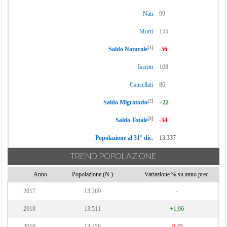
Nati
99
Morti
155
[1]
Saldo Naturale
-56
Iscritti
108
Cancellati
86
[2]
Saldo Migratorio
+22
[3]
Saldo Totale
-34
Popolazione al 31° dic.
13.337
TREND POPOLAZIONE
Anno
Popolazione (N.)
Variazione % su anno prec.
2017
13.369
-
2018
13.511
+1,06
2019
13.450
-0,45