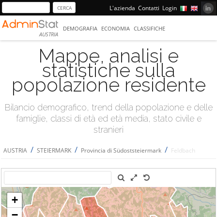
L'azienda
Contatti
Login
DEMOGRAFIA
ECONOMIA
CLASSIFICHE
AUSTRIA
Mappe, analisi e
statistiche sulla
popolazione residente
Bilancio demografico, trend della popolazione e delle
famiglie, classi di età ed età media, stato civile e
stranieri
/
/
/
AUSTRIA
STEIERMARK
Provincia di Südoststeiermark
Feldbach