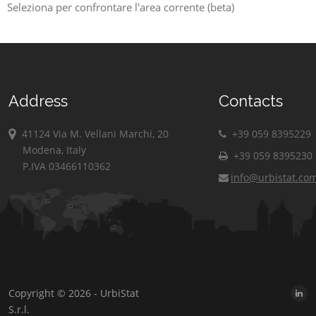
Seleziona per confrontare l'area corrente (beta)
Address
Contacts
41124 Via M. Vellani Marchi, 20
+39 059 8395229
Modena, Italy
+39 059 8395230
P.IVA 03466110362
info@urbistat.co
Copyright © 2026 - UrbiStat
S.r.l.