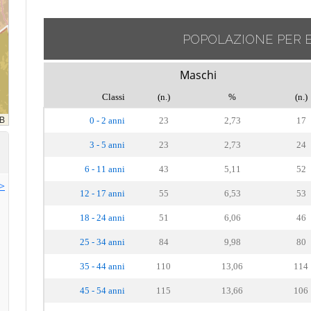
POPOLAZIONE PER 
Maschi
Classi
(n.)
%
(n.)
0 - 2 anni
23
2,73
17
3 - 5 anni
23
2,73
24
6 - 11 anni
43
5,11
52
>>
12 - 17 anni
55
6,53
53
18 - 24 anni
51
6,06
46
25 - 34 anni
84
9,98
80
35 - 44 anni
110
13,06
114
45 - 54 anni
115
13,66
106