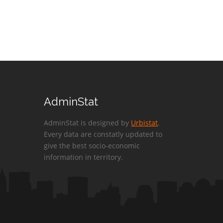
AdminStat
AdminStat is designed by
Urbistat
.
Every data are constatly updated to
give the best socio-economic
information in territory.