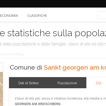
ECONOMIA
CLASSIFICHE
e statistiche sulla popol
della popolazione e delle famiglie, classi di età ed età me
en am Kreischberg
Comune di
Sankt georgen am k
Età
Dati di Sintesi
Popolazione
Classi di età per sesso e relativa incidenza, età media e i
GEORGEN AM KREISCHBERG