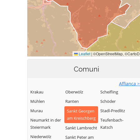
Comuni
Affianca 
Krakau
Oberwölz
Scheifling
Mühlen
Ranten
Schöder
Murau
Stadl-Predlitz
Sankt Georgen
am Kreischberg
Neumarkt in der
Teufenbach-
Steiermark
Katsch
Sankt Lambrecht
Niederwölz
Sankt Peter am