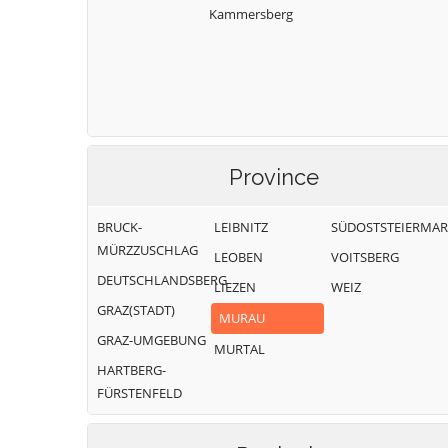
Kammersberg
Province
BRUCK-
LEIBNITZ
SÜDOSTSTEIERMA
MÜRZZUSCHLAG
LEOBEN
VOITSBERG
DEUTSCHLANDSBERG
LIEZEN
WEIZ
GRAZ(STADT)
MURAU
GRAZ-UMGEBUNG
MURTAL
HARTBERG-
FÜRSTENFELD