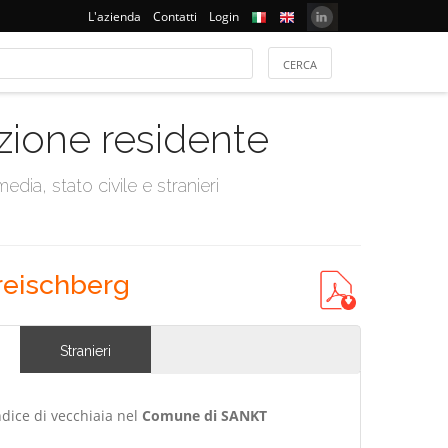
L'azienda
Contatti
Login
azione residente
dia, stato civile e stranieri
reischberg
Stranieri
ndice di vecchiaia nel
Comune di SANKT