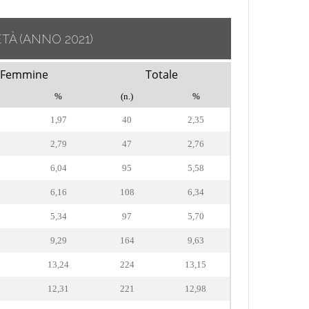
ETÀ
(ANNO 2021)
Femmine
Totale
%
(n.)
%
1,97
40
2,35
2,79
47
2,76
6,04
95
5,58
6,16
108
6,34
5,34
97
5,70
9,29
164
9,63
13,24
224
13,15
12,31
221
12,98