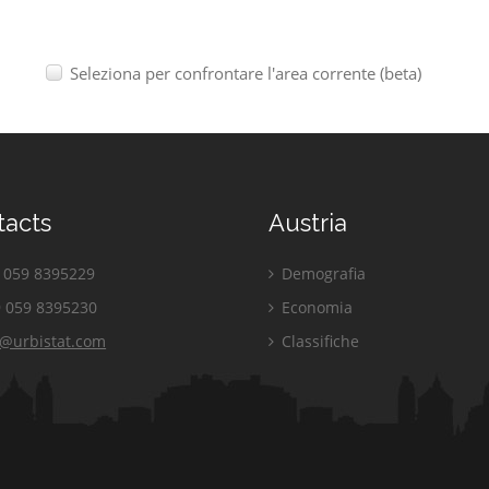
Seleziona per confrontare l'area corrente (beta)
tacts
Austria
059 8395229
Demografia
 059 8395230
Economia
o@urbistat.com
Classifiche