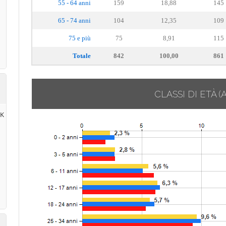
55 - 64 anni
159
18,88
145
65 - 74 anni
104
12,35
109
75 e più
75
8,91
115
Totale
842
100,00
861
CLASSI DI ETÀ
(
RK