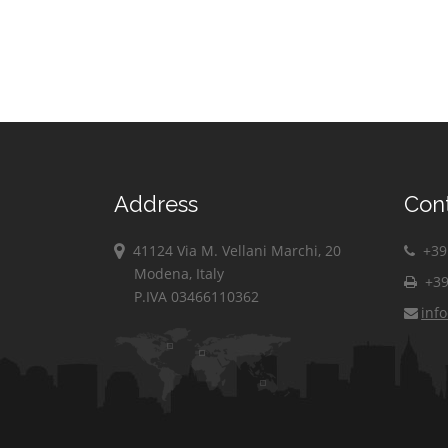
Address
Con
41124 Via M. Vellani Marchi, 20
+39 
Modena, Italy
+39
P.IVA 03466110362
inf