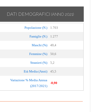
DATI DEMOGRAFICI
(ANNO 2021)
Popolazione (N.)
1.703
Famiglie (N.)
1.277
Maschi (%)
49,4
Femmine (%)
50,6
Stranieri (%)
5,2
Età Media (Anni)
45,5
Variazione % Media Annua
-0,90
(2017/2021)