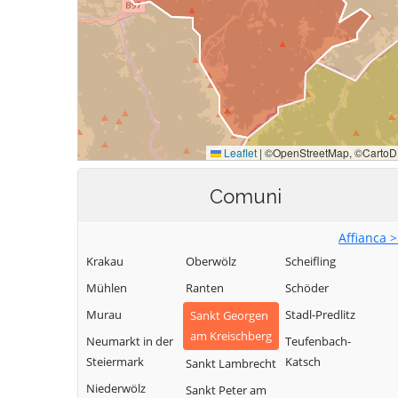
Comuni
Affianca 
Krakau
Oberwölz
Scheifling
Mühlen
Ranten
Schöder
Murau
Stadl-Predlitz
Sankt Georgen
am Kreischberg
Neumarkt in der
Teufenbach-
Steiermark
Katsch
Sankt Lambrecht
Niederwölz
Sankt Peter am