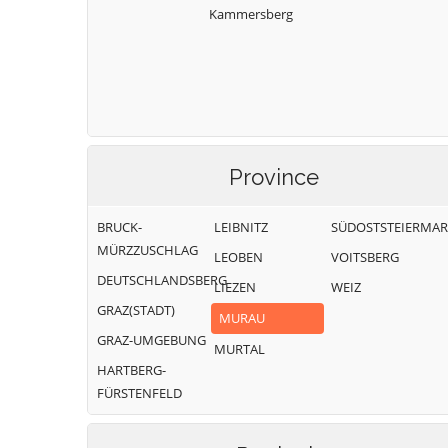
Kammersberg
Province
BRUCK-
LEIBNITZ
SÜDOSTSTEIERMA
MÜRZZUSCHLAG
LEOBEN
VOITSBERG
DEUTSCHLANDSBERG
LIEZEN
WEIZ
GRAZ(STADT)
MURAU
GRAZ-UMGEBUNG
MURTAL
HARTBERG-
FÜRSTENFELD