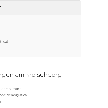
E
tik.at
rgen am kreischberg
e demografica
ione demografica
a