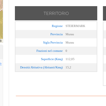
TERRITORIO
Regione
STEIERMARK
Provincia
Murau
Sigla Provincia
Murau
Frazioni nel comune
0
Superficie (Kmq)
112,05
>>
Densità Abitativa (Abitanti/Kmq)
15,2