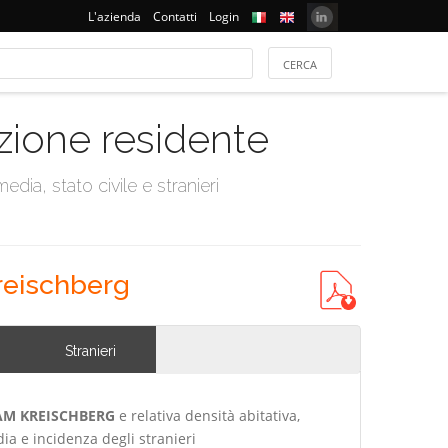
L'azienda
Contatti
Login
azione residente
dia, stato civile e stranieri
reischberg
Stranieri
AM KREISCHBERG
e relativa densità abitativa,
ia e incidenza degli stranieri