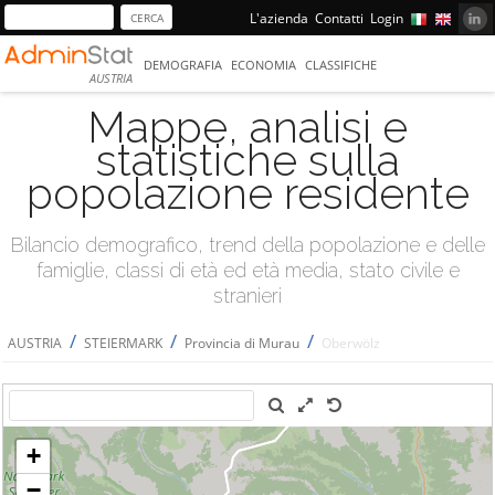
L'azienda
Contatti
Login
DEMOGRAFIA
ECONOMIA
CLASSIFICHE
AUSTRIA
Mappe, analisi e
statistiche sulla
popolazione residente
Bilancio demografico, trend della popolazione e delle
famiglie, classi di età ed età media, stato civile e
stranieri
/
/
/
AUSTRIA
STEIERMARK
Provincia di Murau
Oberwölz