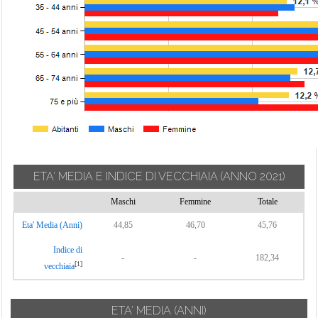
ETA' MEDIA E INDICE DI VECCHIAIA
(ANNO 2021)
Maschi
Femmine
Totale
Eta' Media (Anni)
44,85
46,70
45,76
Indice di
-
-
182,34
[1]
vecchiaia
ETA' MEDIA (ANNI)