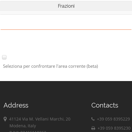
Frazioni
Seleziona per confrontare l'area corrente (beta)
Address
Contacts
41124 Via M. Vellani Marchi, 20
+39 059 8395229
Modena, Italy
+39 059 8395230