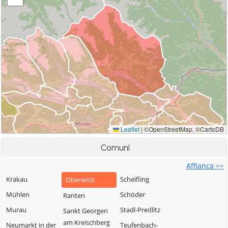
Comuni
Affianca >>
Krakau
Scheifling
Oberwölz
Mühlen
Schöder
Ranten
Murau
Stadl-Predlitz
Sankt Georgen
am Kreischberg
Neumarkt in der
Teufenbach-