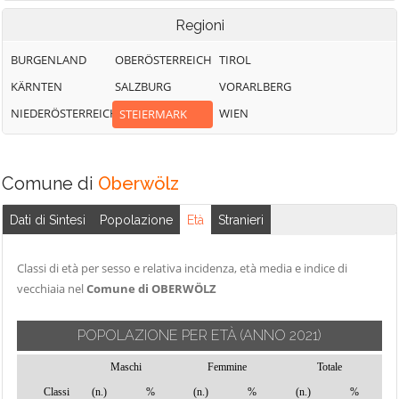
Regioni
BURGENLAND
OBERÖSTERREICH
TIROL
KÄRNTEN
SALZBURG
VORARLBERG
NIEDERÖSTERREICH
WIEN
STEIERMARK
Comune di
Oberwölz
Dati di Sintesi
Popolazione
Età
Stranieri
Classi di età per sesso e relativa incidenza, età media e indice di
vecchiaia nel
Comune di OBERWÖLZ
POPOLAZIONE PER ETÀ
(ANNO 2021)
Maschi
Femmine
Totale
Classi
(n.)
%
(n.)
%
(n.)
%