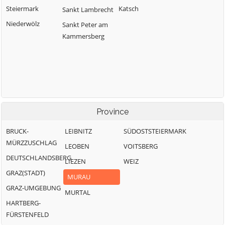
Steiermark
Katsch
Sankt Lambrecht
Niederwölz
Sankt Peter am
Kammersberg
Province
BRUCK-
LEIBNITZ
SÜDOSTSTEIERMARK
MÜRZZUSCHLAG
LEOBEN
VOITSBERG
DEUTSCHLANDSBERG
LIEZEN
WEIZ
GRAZ(STADT)
MURAU
GRAZ-UMGEBUNG
MURTAL
HARTBERG-
FÜRSTENFELD