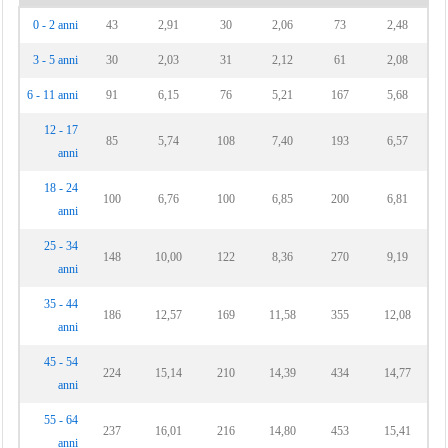
0 - 2 anni
43
2,91
30
2,06
73
2,48
3 - 5 anni
30
2,03
31
2,12
61
2,08
6 - 11 anni
91
6,15
76
5,21
167
5,68
12 - 17
85
5,74
108
7,40
193
6,57
anni
18 - 24
100
6,76
100
6,85
200
6,81
anni
25 - 34
148
10,00
122
8,36
270
9,19
anni
35 - 44
186
12,57
169
11,58
355
12,08
anni
45 - 54
224
15,14
210
14,39
434
14,77
anni
55 - 64
237
16,01
216
14,80
453
15,41
anni