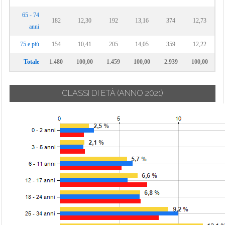
65 - 74
182
12,30
192
13,16
374
12,73
anni
75 e più
154
10,41
205
14,05
359
12,22
Totale
1.480
100,00
1.459
100,00
2.939
100,00
CLASSI DI ETÀ
(ANNO 2021)