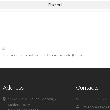
Frazioni
Seleziona per confrontare l'area corrente (beta)
Address
Contacts
41124 Via M. Vellani Marchi, 20
+39 059 8395229
Modena, Italy
+39 059 8395230