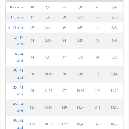
0 - 2 anni
18
2,10
25
2,83
43
2,47
3 - 5 anni
17
1,98
20
2,26
37
2,12
6 - 11 anni
50
5,83
26
2,94
76
4,36
12 - 17
44
5,13
34
3,85
78
4,48
anni
18 - 24
44
5,13
47
5,32
91
5,22
anni
25 - 34
90
10,49
78
8,82
168
9,64
anni
35 - 44
99
11,54
97
10,97
196
11,25
anni
45 - 54
121
14,10
120
13,57
241
13,83
anni
55 - 64
155
18,07
172
19,46
327
18,77
anni