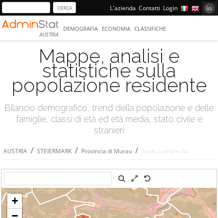
L'azienda
Contatti
Login
DEMOGRAFIA
ECONOMIA
CLASSIFICHE
AUSTRIA
Mappe, analisi e
statistiche sulla
popolazione residente
Bilancio demografico, trend della popolazione e delle
famiglie, classi di età ed età media, stato civile e
stranieri
/
/
/
AUSTRIA
STEIERMARK
Provincia di Murau
Sankt Lambrecht