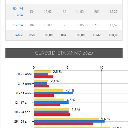
65 - 74
134
15,62
132
14,93
266
15,27
anni
75 e più
86
10,02
133
15,05
219
12,57
Totale
858
100,00
884
100,00
1.742
100,00
CLASSI DI ETÀ
(ANNO 2021)