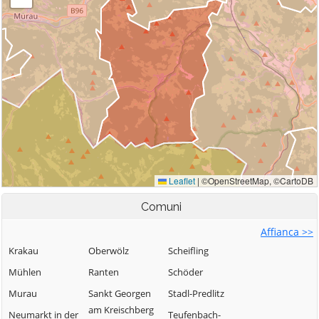
Comuni
Affianca >>
Krakau
Oberwölz
Scheifling
Mühlen
Ranten
Schöder
Murau
Sankt Georgen
Stadl-Predlitz
am Kreischberg
Neumarkt in der
Teufenbach-