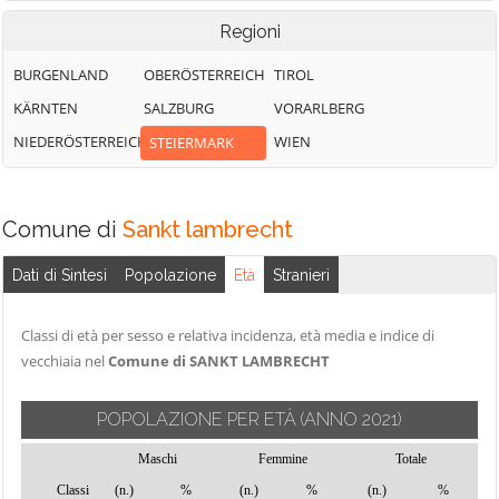
Regioni
BURGENLAND
OBERÖSTERREICH
TIROL
KÄRNTEN
SALZBURG
VORARLBERG
NIEDERÖSTERREICH
WIEN
STEIERMARK
Comune di
Sankt lambrecht
Dati di Sintesi
Popolazione
Età
Stranieri
Classi di età per sesso e relativa incidenza, età media e indice di
vecchiaia nel
Comune di SANKT LAMBRECHT
POPOLAZIONE PER ETÀ
(ANNO 2021)
Maschi
Femmine
Totale
Classi
(n.)
%
(n.)
%
(n.)
%