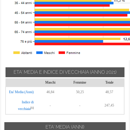
ETA' MEDIA E INDICE DI VECCHIAIA
(ANNO 2021)
Maschi
Femmine
Totale
Eta' Media (Anni)
46,84
50,25
48,57
Indice di
-
-
247,45
[1]
vecchiaia
ETA' MEDIA (ANNI)