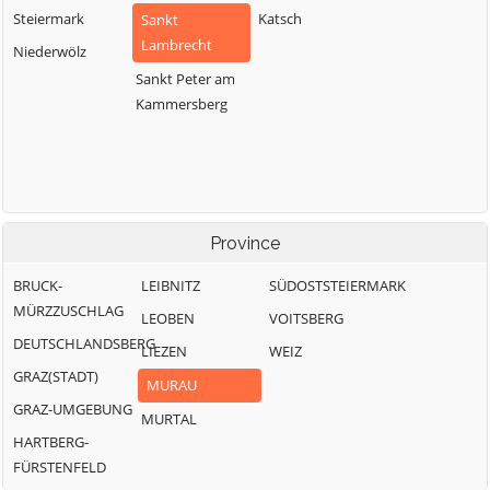
Steiermark
Katsch
Sankt
Lambrecht
Niederwölz
Sankt Peter am
Kammersberg
Province
BRUCK-
LEIBNITZ
SÜDOSTSTEIERMARK
MÜRZZUSCHLAG
LEOBEN
VOITSBERG
DEUTSCHLANDSBERG
LIEZEN
WEIZ
GRAZ(STADT)
MURAU
GRAZ-UMGEBUNG
MURTAL
HARTBERG-
FÜRSTENFELD