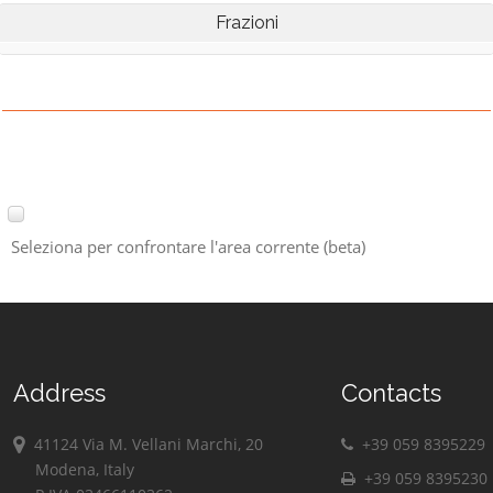
Frazioni
Seleziona per confrontare l'area corrente (beta)
Address
Contacts
41124 Via M. Vellani Marchi, 20
+39 059 8395229
Modena, Italy
+39 059 8395230