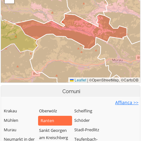
Comuni
Affianca >>
Krakau
Oberwölz
Scheifling
Mühlen
Schöder
Ranten
Murau
Stadl-Predlitz
Sankt Georgen
am Kreischberg
Neumarkt in der
Teufenbach-