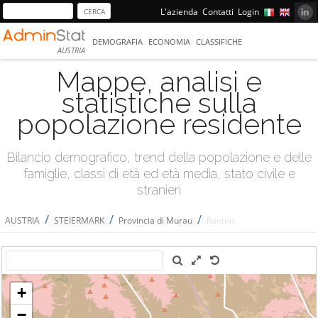
L'azienda
Contatti
Login
DEMOGRAFIA
ECONOMIA
CLASSIFICHE
AUSTRIA
Mappe, analisi e
statistiche sulla
popolazione residente
Bilancio demografico, trend della popolazione e delle
famiglie, classi di età ed età media, stato civile e
stranieri
/
/
/
AUSTRIA
STEIERMARK
Provincia di Murau
Ranten