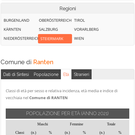
Regioni
BURGENLAND
OBERÖSTERREICH
TIROL
KÄRNTEN
SALZBURG
VORARLBERG
NIEDERÖSTERREICH
WIEN
STEIERMARK
Comune di
Ranten
Dati di Sintesi
Popolazione
Età
Stranieri
Classi di età per sesso e relativa incidenza, età media e indice di
vecchiaia nel
Comune di RANTEN
POPOLAZIONE PER ETÀ
(ANNO 2021)
Maschi
Femmine
Totale
Classi
(n.)
%
(n.)
%
(n.)
%