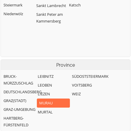
Steiermark
Katsch
Sankt Lambrecht
Niederwölz
Sankt Peter am
Kammersberg
Province
BRUCK-
LEIBNITZ
SÜDOSTSTEIERMARK
MÜRZZUSCHLAG
LEOBEN
VOITSBERG
DEUTSCHLANDSBERG
LIEZEN
WEIZ
GRAZ(STADT)
MURAU
GRAZ-UMGEBUNG
MURTAL
HARTBERG-
FÜRSTENFELD