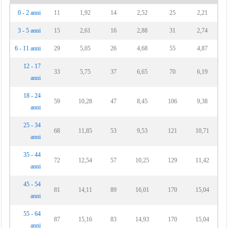
0 - 2 anni
11
1,92
14
2,52
25
2,21
3 - 5 anni
15
2,61
16
2,88
31
2,74
6 - 11 anni
29
5,05
26
4,68
55
4,87
12 - 17
33
5,75
37
6,65
70
6,19
anni
18 - 24
59
10,28
47
8,45
106
9,38
anni
25 - 34
68
11,85
53
9,53
121
10,71
anni
35 - 44
72
12,54
57
10,25
129
11,42
anni
45 - 54
81
14,11
89
16,01
170
15,04
anni
55 - 64
87
15,16
83
14,93
170
15,04
anni