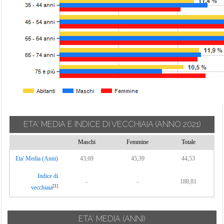
ETA' MEDIA E INDICE DI VECCHIAIA
(ANNO 2021)
Maschi
Femmine
Totale
Eta' Media (Anni)
43,69
45,39
44,53
Indice di
-
-
188,81
[1]
vecchiaia
ETA' MEDIA (ANNI)