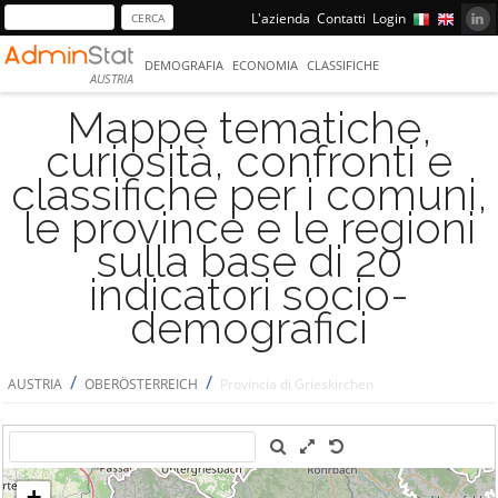
L'azienda
Contatti
Login
DEMOGRAFIA
ECONOMIA
CLASSIFICHE
AUSTRIA
Mappe tematiche,
curiosità, confronti e
classifiche per i comuni,
le province e le regioni
sulla base di 20
indicatori socio-
demografici
/
/
AUSTRIA
OBERÖSTERREICH
Provincia di Grieskirchen