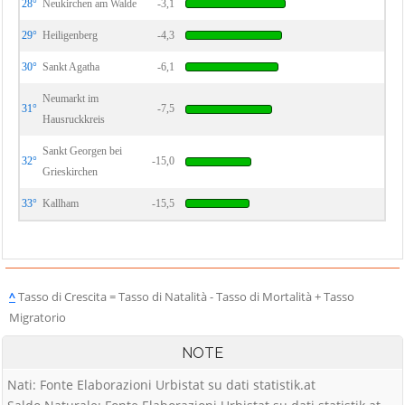
28°
Neukirchen am Walde
-3,1
29°
Heiligenberg
-4,3
30°
Sankt Agatha
-6,1
Neumarkt im
31°
-7,5
Hausruckkreis
Sankt Georgen bei
32°
-15,0
Grieskirchen
33°
Kallham
-15,5
^
Tasso di Crescita = Tasso di Natalità - Tasso di Mortalità + Tasso
Migratorio
NOTE
Nati: Fonte Elaborazioni Urbistat su dati statistik.at