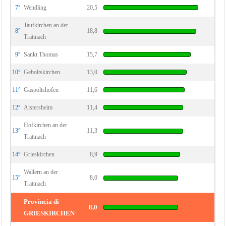
7°
Wendling
20,5
Taufkirchen an der
8°
18,8
Trattnach
9°
Sankt Thomas
15,7
10°
Geboltskirchen
13,0
11°
Gaspoltshofen
11,6
12°
Aistersheim
11,4
Hofkirchen an der
13°
11,3
Trattnach
14°
Grieskirchen
8,9
Wallern an der
15°
8,0
Trattnach
Provincia di
8,0
GRIESKIRCHEN