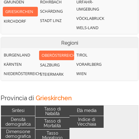
GMUNDEN
ROHRBACH
URFAHR-
UMGEBUNG
SCHÄRDING
GRIESKIRCHEN
VÖCKLABRUCK
STADT LINZ
KIRCHDORF
WELS-LAND
Regioni
BURGENLAND
TIROL
OBERÖSTERREICH
KÄRNTEN
VORARLBERG
SALZBURG
NIEDERÖSTERREICH
WIEN
STEIERMARK
Provincia di
Grieskirchen
Tasso di
Sintesi
Età media
Natalità
Densità
Indice di
Tasso di
demografica
Vecchiaia
Mortalità
Dimensione
Tasso
demografica
Migratorio