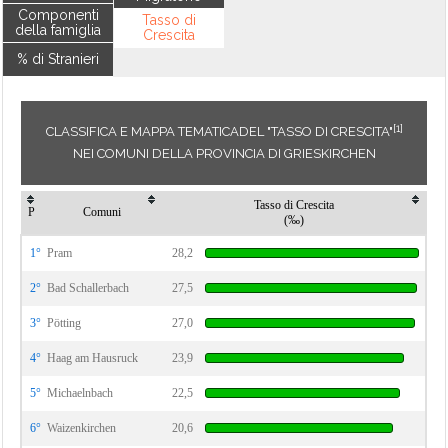
Componenti
Tasso di
della famiglia
Crescita
% di Stranieri
[1]
CLASSIFICA E MAPPA TEMATICADEL "TASSO DI CRESCITA"
NEI COMUNI DELLA PROVINCIA DI GRIESKIRCHEN
Tasso di Crescita
P
Comuni
(‰)
1°
Pram
28,2
2°
Bad Schallerbach
27,5
3°
Pötting
27,0
4°
Haag am Hausruck
23,9
5°
Michaelnbach
22,5
6°
Waizenkirchen
20,6