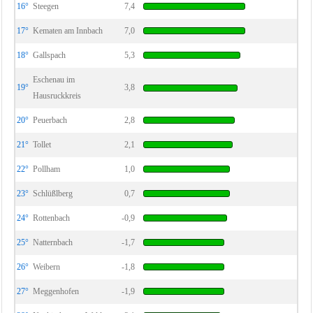
16°
Steegen
7,4
17°
Kematen am Innbach
7,0
18°
Gallspach
5,3
Eschenau im
19°
3,8
Hausruckkreis
20°
Peuerbach
2,8
21°
Tollet
2,1
22°
Pollham
1,0
23°
Schlüßlberg
0,7
24°
Rottenbach
-0,9
25°
Natternbach
-1,7
26°
Weibern
-1,8
27°
Meggenhofen
-1,9