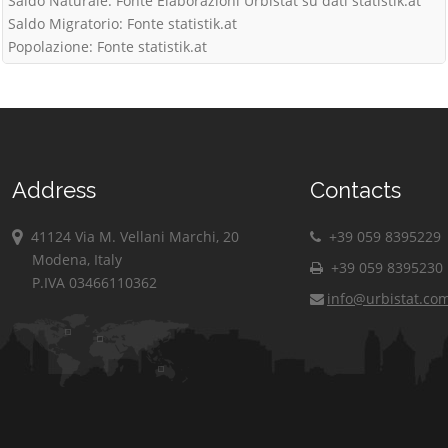
Saldo Naturale: Fonte Elaborazioni Urbistat su dati statistik.at
Saldo Migratorio: Fonte statistik.at
Popolazione: Fonte statistik.at
Address
Contacts
41124 Via M. Vellani Marchi, 20
+39 059 8395229
Modena, Italy
+39 059 8395230
P.IVA 03466110362
info@urbistat.co