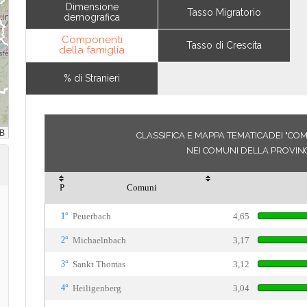
Dimensione
Tasso Migratorio
demografica
Componenti
Tasso di Crescita
della famiglia
% di Stranieri
CLASSIFICA E MAPPA TEMATICADEI "COM
NEI COMUNI DELLA PROVINC
P
Comuni
1°
Peuerbach
4,65
2°
Michaelnbach
3,17
3°
Sankt Thomas
3,12
4°
Heiligenberg
3,04