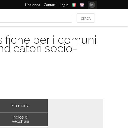
L'azienda
Contatti
Login
ifiche per i comuni,
indicatori socio-
Età media
Indice di
Vecchiaia