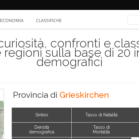
ECONOMIA
CLASSIFICHE
riosità, confronti e class
 regioni sulla base di 20 
demografici
Provincia di
Grieskirchen
Sintesi
Tasso di Natalità
Densità
Tasso di
demografica
Mortalità