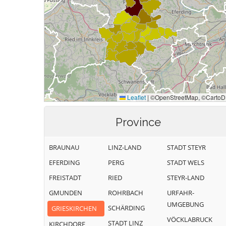
Province
BRAUNAU
LINZ-LAND
STADT STEYR
EFERDING
PERG
STADT WELS
FREISTADT
RIED
STEYR-LAND
GMUNDEN
ROHRBACH
URFAHR-
UMGEBUNG
SCHÄRDING
GRIESKIRCHEN
VÖCKLABRUCK
STADT LINZ
KIRCHDORF