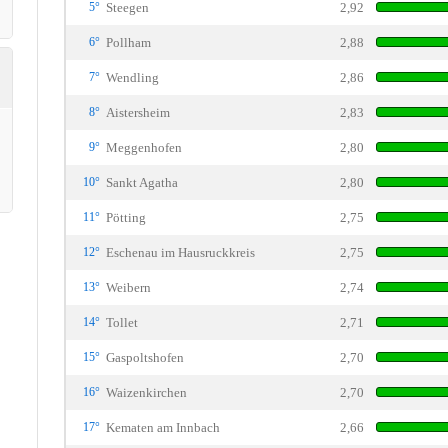
5°
Steegen
2,92
6°
Pollham
2,88
7°
Wendling
2,86
8°
Aistersheim
2,83
9°
Meggenhofen
2,80
10°
Sankt Agatha
2,80
11°
Pötting
2,75
12°
Eschenau im Hausruckkreis
2,75
13°
Weibern
2,74
14°
Tollet
2,71
15°
Gaspoltshofen
2,70
16°
Waizenkirchen
2,70
17°
Kematen am Innbach
2,66