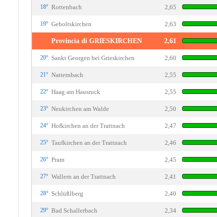
18°
Rottenbach
2,65
19°
Geboltskirchen
2,63
Provincia di GRIESKIRCHEN
2,61
20°
Sankt Georgen bei Grieskirchen
2,60
21°
Natternbach
2,55
22°
Haag am Hausruck
2,55
23°
Neukirchen am Walde
2,50
24°
Hofkirchen an der Trattnach
2,47
25°
Taufkirchen an der Trattnach
2,46
26°
Pram
2,45
27°
Wallern an der Trattnach
2,41
28°
Schlüßlberg
2,40
29°
Bad Schallerbach
2,34