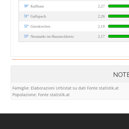
30°
Kallham
2,27
31°
Gallspach
2,26
32°
Grieskirchen
2,19
33°
Neumarkt im Hausruckkreis
2,17
NOT
Famiglie: Elaborazioni Urbistat su dati Fonte statistik.at
Popolazione: Fonte statistik.at