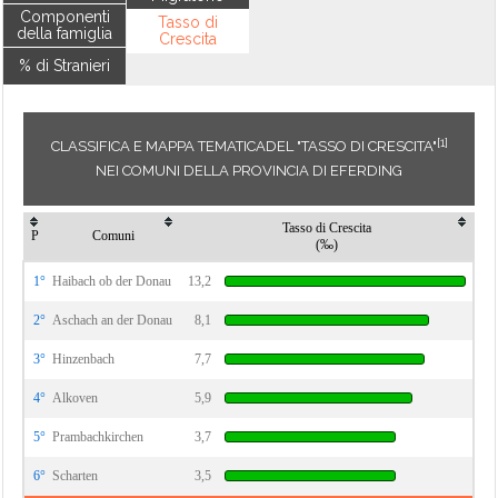
Componenti
Tasso di
della famiglia
Crescita
% di Stranieri
[1]
CLASSIFICA E MAPPA TEMATICADEL "TASSO DI CRESCITA"
NEI COMUNI DELLA PROVINCIA DI EFERDING
Tasso di Crescita
P
Comuni
(‰)
1°
Haibach ob der Donau
13,2
2°
Aschach an der Donau
8,1
3°
Hinzenbach
7,7
4°
Alkoven
5,9
5°
Prambachkirchen
3,7
6°
Scharten
3,5