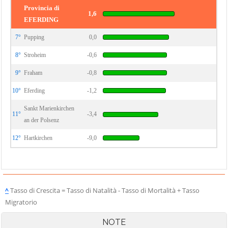
Provincia di
1,6
EFERDING
7°
Pupping
0,0
8°
Stroheim
-0,6
9°
Fraham
-0,8
10°
Eferding
-1,2
Sankt Marienkirchen
11°
-3,4
an der Polsenz
12°
Hartkirchen
-9,0
^
Tasso di Crescita = Tasso di Natalità - Tasso di Mortalità + Tasso
Migratorio
NOTE