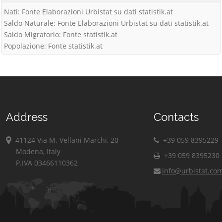
Nati: Fonte Elaborazioni Urbistat su dati statistik.at
Saldo Naturale: Fonte Elaborazioni Urbistat su dati statistik.at
Saldo Migratorio: Fonte statistik.at
Popolazione: Fonte statistik.at
Address
Contacts
41124 Via M. Vellani Marchi, 20
+39 059 8395229
Modena, Italy
+39 059 8395230
P.IVA 03466110362
info@urbistat.co