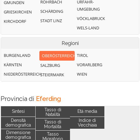
ROHRBACH
URFAHR-
GMUNDEN
UMGEBUNG
SCHÄRDING
GRIESKIRCHEN
VÖCKLABRUCK
STADT LINZ
KIRCHDORF
WELS-LAND
Regioni
BURGENLAND
TIROL
OBERÖSTERREICH
KÄRNTEN
VORARLBERG
SALZBURG
NIEDERÖSTERREICH
WIEN
STEIERMARK
Provincia di
Eferding
Tasso di
Sintesi
Età media
Natalità
Densità
Indice di
Tasso di
demografica
Vecchiaia
Mortalità
Dimensione
Tasso
demografica
Migratorio