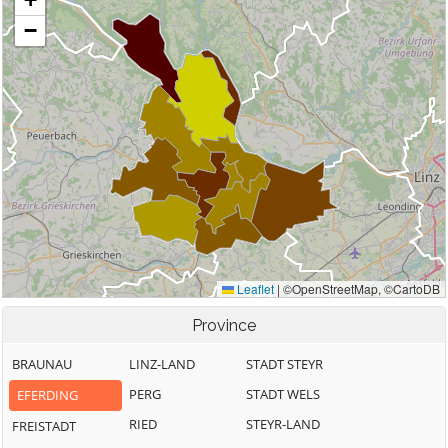
Province
BRAUNAU
LINZ-LAND
STADT STEYR
PERG
STADT WELS
EFERDING
RIED
STEYR-LAND
FREISTADT