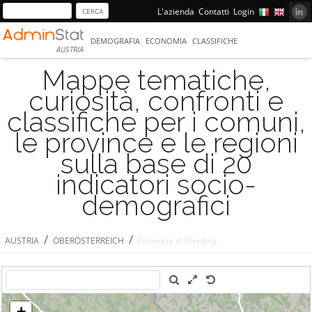
L'azienda
Contatti
Login
DEMOGRAFIA
ECONOMIA
CLASSIFICHE
AUSTRIA
Mappe tematiche,
curiosità, confronti e
classifiche per i comuni,
le province e le regioni
sulla base di 20
indicatori socio-
demografici
/
/
AUSTRIA
OBERÖSTERREICH
Provincia di Eferding