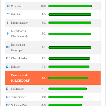
6°
Pettenbach
10,0
7°
Grünburg
9,5
8°
Kremsmünster
9,2
Micheldorf in
9°
9,2
Oberösterreich
Rosenau am
10°
9,1
Hengstpaß
11°
Oberschlierbach
8,2
12°
Edlbach
7,8
Provincia di
5,9
KIRCHDORF
13°
Schlierbach
4,1
14°
Vorderstoder
0,0
15°
Spital am Pyhrn
-0,9