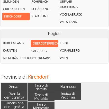
GMUNDEN
ROHRBACH
URFAHR-
UMGEBUNG
GRIESKIRCHEN
SCHÄRDING
VÖCKLABRUCK
STADT LINZ
KIRCHDORF
WELS-LAND
Regioni
BURGENLAND
TIROL
OBERÖSTERREICH
KÄRNTEN
VORARLBERG
SALZBURG
NIEDERÖSTERREICH
WIEN
STEIERMARK
Provincia di
Kirchdorf
Tasso di
Sintesi
Età media
Natalità
Densità
Indice di
Tasso di
demografica
Vecchiaia
Mortalità
Dimensione
Tasso
demografica
Migratorio