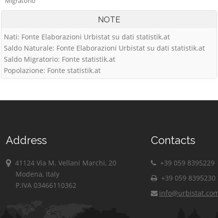
Migratorio
NOTE
Nati: Fonte Elaborazioni Urbistat su dati statistik.at
Saldo Naturale: Fonte Elaborazioni Urbistat su dati statistik.at
Saldo Migratorio: Fonte statistik.at
Popolazione: Fonte statistik.at
Address
Contacts
41124 Via M. Vellani Marchi, 20
+39 059 8395229
Modena, Italy
+39 059 8395230
P.IVA 03466110362
info@urbistat.co