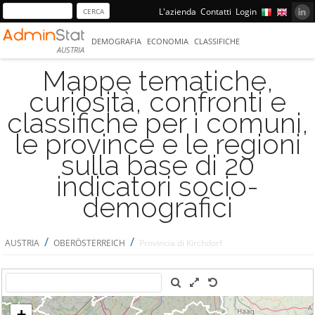
L'azienda
Contatti
Login
DEMOGRAFIA
ECONOMIA
CLASSIFICHE
AUSTRIA
Mappe tematiche,
curiosità, confronti e
classifiche per i comuni,
le province e le regioni
sulla base di 20
indicatori socio-
demografici
/
/
AUSTRIA
OBERÖSTERREICH
Provincia di Kirchdorf