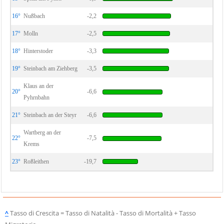
16°
Nußbach
-2,2
17°
Molln
-2,5
18°
Hinterstoder
-3,3
19°
Steinbach am Ziehberg
-3,5
Klaus an der
20°
-6,6
Pyhrnbahn
21°
Steinbach an der Steyr
-6,6
Wartberg an der
22°
-7,5
Krems
23°
Roßleithen
-19,7
^
Tasso di Crescita = Tasso di Natalità - Tasso di Mortalità + Tasso