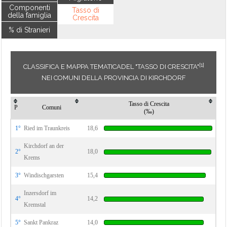
Componenti
Tasso di
della famiglia
Crescita
% di Stranieri
[1]
CLASSIFICA E MAPPA TEMATICADEL "TASSO DI CRESCITA"
NEI COMUNI DELLA PROVINCIA DI KIRCHDORF
Tasso di Crescita
P
Comuni
(‰)
1°
Ried im Traunkreis
18,6
Kirchdorf an der
2°
18,0
Krems
3°
Windischgarsten
15,4
Inzersdorf im
4°
14,2
Kremstal
5°
Sankt Pankraz
14,0