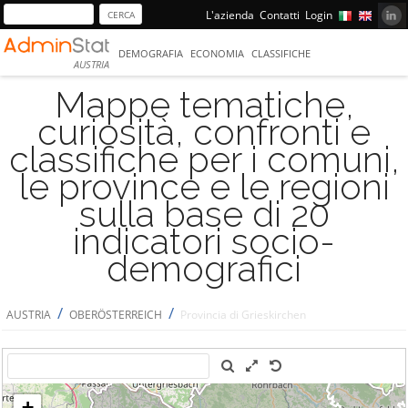
L'azienda
Contatti
Login
DEMOGRAFIA
ECONOMIA
CLASSIFICHE
AUSTRIA
Mappe tematiche,
curiosità, confronti e
classifiche per i comuni,
le province e le regioni
sulla base di 20
indicatori socio-
demografici
/
/
AUSTRIA
OBERÖSTERREICH
Provincia di Grieskirchen