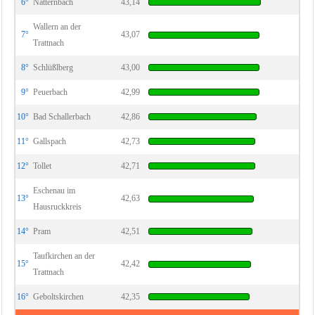
6°
Natternbach
43,14
Wallern an der
7°
43,07
Trattnach
8°
Schlüßlberg
43,00
9°
Peuerbach
42,99
10°
Bad Schallerbach
42,86
11°
Gallspach
42,73
12°
Tollet
42,71
Eschenau im
13°
42,63
Hausruckkreis
14°
Pram
42,51
Taufkirchen an der
15°
42,42
Trattnach
16°
Geboltskirchen
42,35