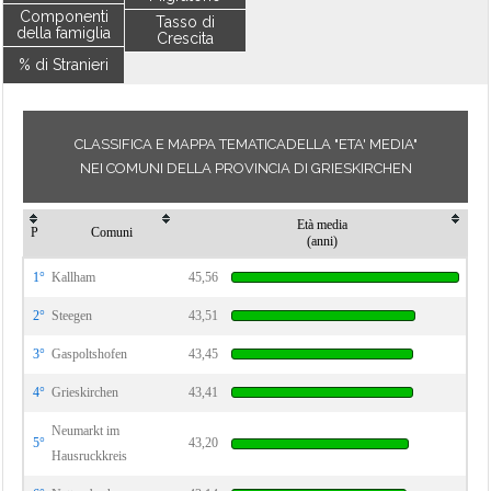
Componenti
Tasso di
della famiglia
Crescita
% di Stranieri
CLASSIFICA E MAPPA TEMATICADELLA "ETA' MEDIA"
NEI COMUNI DELLA PROVINCIA DI GRIESKIRCHEN
Età media
P
Comuni
(anni)
1°
Kallham
45,56
2°
Steegen
43,51
3°
Gaspoltshofen
43,45
4°
Grieskirchen
43,41
Neumarkt im
5°
43,20
Hausruckkreis