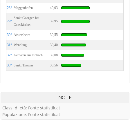
28°
Meggenhofen
40,03
Sankt Georgen bei
29°
39,95
Grieskirchen
30°
Aistersheim
39,55
31°
Wendling
39,40
32°
Kematen am Innbach
39,08
33°
Sankt Thomas
38,56
NOTE
Classi di età: Fonte statistik.at
Popolazione: Fonte statistik.at