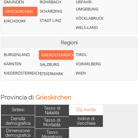
GMUNDEN
ROHRBACH
URFAHR-
UMGEBUNG
SCHÄRDING
GRIESKIRCHEN
VÖCKLABRUCK
STADT LINZ
KIRCHDORF
WELS-LAND
Regioni
BURGENLAND
TIROL
OBERÖSTERREICH
KÄRNTEN
VORARLBERG
SALZBURG
NIEDERÖSTERREICH
WIEN
STEIERMARK
Provincia di
Grieskirchen
Tasso di
Sintesi
Età media
Natalità
Densità
Indice di
Tasso di
demografica
Vecchiaia
Mortalità
Dimensione
Tasso
demografica
Migratorio