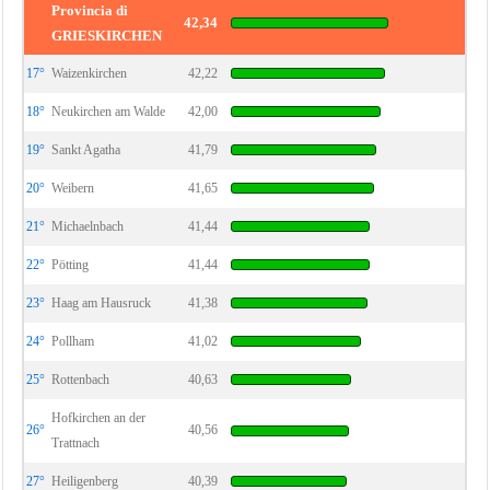
Provincia di
42,34
GRIESKIRCHEN
17°
Waizenkirchen
42,22
18°
Neukirchen am Walde
42,00
19°
Sankt Agatha
41,79
20°
Weibern
41,65
21°
Michaelnbach
41,44
22°
Pötting
41,44
23°
Haag am Hausruck
41,38
24°
Pollham
41,02
25°
Rottenbach
40,63
Hofkirchen an der
26°
40,56
Trattnach
27°
Heiligenberg
40,39