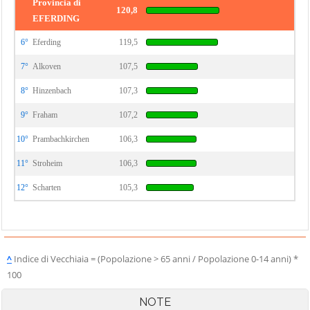
Provincia di
120,8
EFERDING
6°
Eferding
119,5
7°
Alkoven
107,5
8°
Hinzenbach
107,3
9°
Fraham
107,2
10°
Prambachkirchen
106,3
11°
Stroheim
106,3
12°
Scharten
105,3
^
Indice di Vecchiaia = (Popolazione > 65 anni / Popolazione 0-14 anni) *
100
NOTE