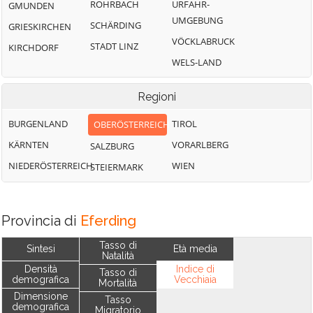
ROHRBACH
URFAHR-
GMUNDEN
UMGEBUNG
SCHÄRDING
GRIESKIRCHEN
VÖCKLABRUCK
STADT LINZ
KIRCHDORF
WELS-LAND
Regioni
BURGENLAND
TIROL
OBERÖSTERREICH
KÄRNTEN
VORARLBERG
SALZBURG
NIEDERÖSTERREICH
WIEN
STEIERMARK
Provincia di
Eferding
Tasso di
Sintesi
Età media
Natalità
Densità
Indice di
Tasso di
demografica
Vecchiaia
Mortalità
Dimensione
Tasso
demografica
Migratorio