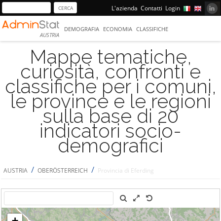
L'azienda
Contatti
Login
DEMOGRAFIA
ECONOMIA
CLASSIFICHE
AUSTRIA
Mappe tematiche,
curiosità, confronti e
classifiche per i comuni,
le province e le regioni
sulla base di 20
indicatori socio-
demografici
/
/
AUSTRIA
OBERÖSTERREICH
Provincia di Eferding