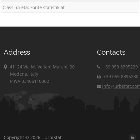
Classi di età: Fonte statistik.at
Address
Contacts
41124 Via M. Vellani Marchi, 20
+39 059 8395229
Modena, Italy
+39 059 8395230
P.IVA 03466110362
info@urbistat.co
Copyright © 2026 - UrbiStat