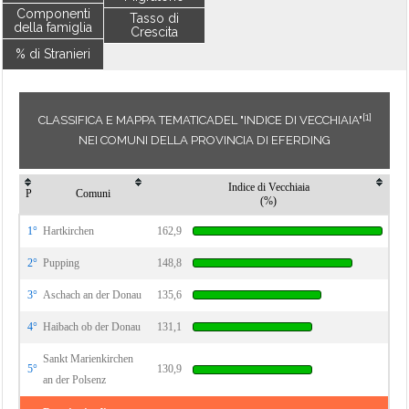
Componenti
Tasso di
della famiglia
Crescita
% di Stranieri
[1]
CLASSIFICA E MAPPA TEMATICADEL "INDICE DI VECCHIAIA"
NEI COMUNI DELLA PROVINCIA DI EFERDING
Indice di Vecchiaia
P
Comuni
(%)
1°
Hartkirchen
162,9
2°
Pupping
148,8
3°
Aschach an der Donau
135,6
4°
Haibach ob der Donau
131,1
Sankt Marienkirchen
5°
130,9
an der Polsenz