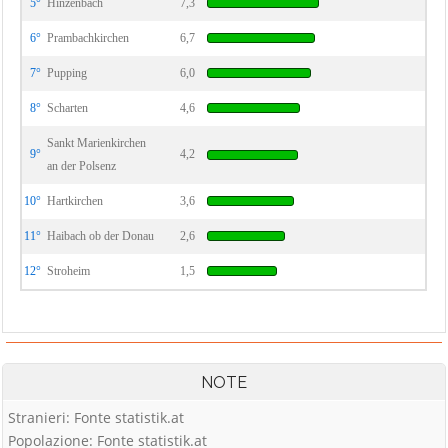
5°
Hinzenbach
7,3
6°
Prambachkirchen
6,7
7°
Pupping
6,0
8°
Scharten
4,6
Sankt Marienkirchen
9°
4,2
an der Polsenz
10°
Hartkirchen
3,6
11°
Haibach ob der Donau
2,6
12°
Stroheim
1,5
NOTE
Stranieri: Fonte statistik.at
Popolazione: Fonte statistik.at