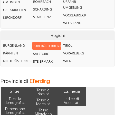
ROHRBACH
URFAHR-
GMUNDEN
UMGEBUNG
SCHÄRDING
GRIESKIRCHEN
VÖCKLABRUCK
STADT LINZ
KIRCHDORF
WELS-LAND
Regioni
BURGENLAND
TIROL
OBERÖSTERREICH
KÄRNTEN
VORARLBERG
SALZBURG
NIEDERÖSTERREICH
WIEN
STEIERMARK
Provincia di
Eferding
Tasso di
Sintesi
Età media
Natalità
Densità
Indice di
Tasso di
demografica
Vecchiaia
Mortalità
Dimensione
Tasso
demografica
Migratorio