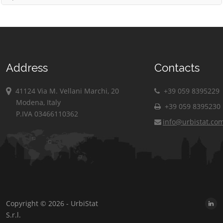
Address
Contacts
41124 Via M. Vellani Marchi, 20
+39 059 8395229
Modena, Italy
+39 059 8395230
P.IVA 03466110362
info@urbistat.co
Copyright © 2026 - UrbiStat
S.r.l.