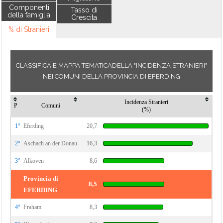
Componenti
Tasso di
della famiglia
Crescita
% di Stranieri
CLASSIFICA E MAPPA TEMATICADELLA "INCIDENZA STRANIERI"
NEI COMUNI DELLA PROVINCIA DI EFERDING
Incidenza Stranieri
P
Comuni
(%)
1°
Eferding
20,7
2°
Aschach an der Donau
16,3
3°
Alkoven
8,6
Provincia di
8,5
EFERDING
4°
Fraham
8,3