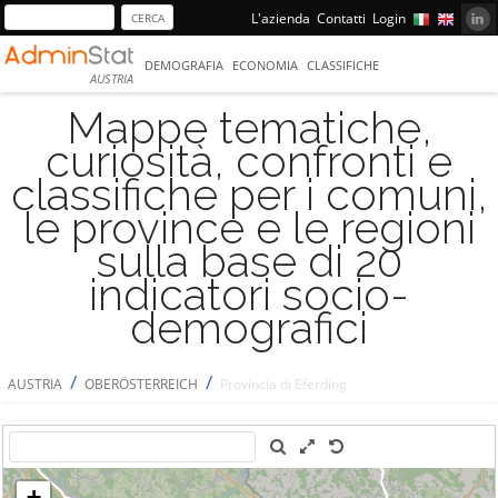
L'azienda
Contatti
Login
DEMOGRAFIA
ECONOMIA
CLASSIFICHE
AUSTRIA
Mappe tematiche,
curiosità, confronti e
classifiche per i comuni,
le province e le regioni
sulla base di 20
indicatori socio-
demografici
/
/
AUSTRIA
OBERÖSTERREICH
Provincia di Eferding