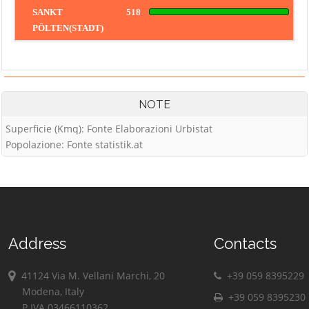
SANKT
518
PÖLTEN(STADT)
NOTE
Superficie (Kmq): Fonte Elaborazioni Urbistat
Popolazione: Fonte statistik.at
Address
Contacts
41124 Via M. Vellani Marchi, 20
+39 059 8395229
Modena, Italy
+39 059 8395230
P.IVA 03466110362