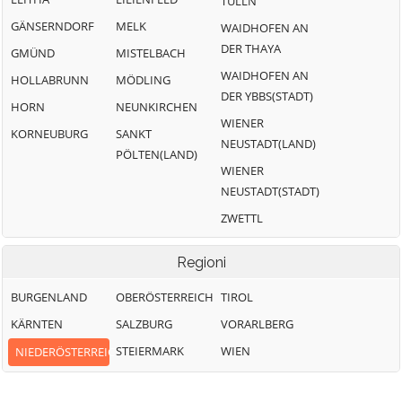
TULLN
GÄNSERNDORF
MELK
WAIDHOFEN AN
DER THAYA
GMÜND
MISTELBACH
WAIDHOFEN AN
HOLLABRUNN
MÖDLING
DER YBBS(STADT)
HORN
NEUNKIRCHEN
WIENER
KORNEUBURG
SANKT
NEUSTADT(LAND)
PÖLTEN(LAND)
WIENER
NEUSTADT(STADT)
ZWETTL
Regioni
BURGENLAND
OBERÖSTERREICH
TIROL
KÄRNTEN
SALZBURG
VORARLBERG
STEIERMARK
WIEN
NIEDERÖSTERREICH