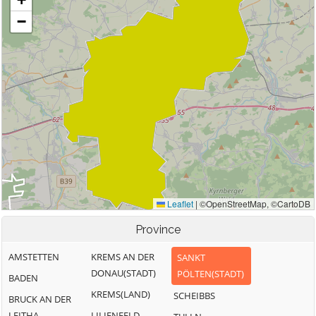
Province
AMSTETTEN
KREMS AN DER
SANKT
DONAU(STADT)
PÖLTEN(STADT)
BADEN
KREMS(LAND)
SCHEIBBS
BRUCK AN DER
LEITHA
LILIENFELD