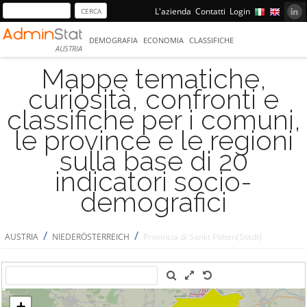
L'azienda
Contatti
Login
DEMOGRAFIA
ECONOMIA
CLASSIFICHE
AUSTRIA
Mappe tematiche,
curiosità, confronti e
classifiche per i comuni,
le province e le regioni
sulla base di 20
indicatori socio-
demografici
/
/
AUSTRIA
NIEDERÖSTERREICH
Provincia di Sankt Pölten(Stadt)