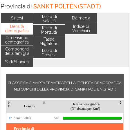
Provincia di
SANKT PÖLTEN(STADT)
Tasso di
Sintesi
Età media
Natalità
Densità
Indice di
Tasso di
demografica
Vecchiaia
Mortalità
Dimensione
Tasso
demografica
Migratorio
Componenti
Tasso di
della famiglia
Crescita
% di Stranieri
CLASSIFICA E MAPPA TEMATICADELLA "DENSITÀ DEMOGRAFICA"
NEI COMUNI DELLA PROVINCIA DI SANKT PÖLTEN(STADT)
Densità demografica
P
Comuni
(N° abitanti per Km²)
1°
Sankt Pölten
518
Provincia di