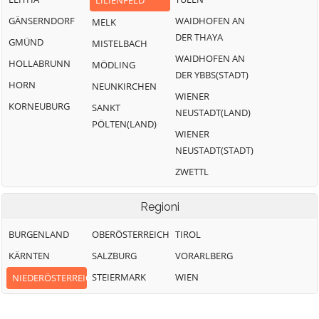
LILIENFELD
GÄNSERNDORF
WAIDHOFEN AN
MELK
DER THAYA
GMÜND
MISTELBACH
WAIDHOFEN AN
HOLLABRUNN
MÖDLING
DER YBBS(STADT)
HORN
NEUNKIRCHEN
WIENER
KORNEUBURG
SANKT
NEUSTADT(LAND)
PÖLTEN(LAND)
WIENER
NEUSTADT(STADT)
ZWETTL
Regioni
BURGENLAND
OBERÖSTERREICH
TIROL
KÄRNTEN
SALZBURG
VORARLBERG
STEIERMARK
WIEN
NIEDERÖSTERREICH