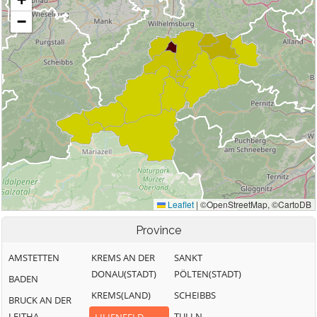
Province
AMSTETTEN
KREMS AN DER
SANKT
DONAU(STADT)
PÖLTEN(STADT)
BADEN
KREMS(LAND)
SCHEIBBS
BRUCK AN DER
LEITHA
TULLN