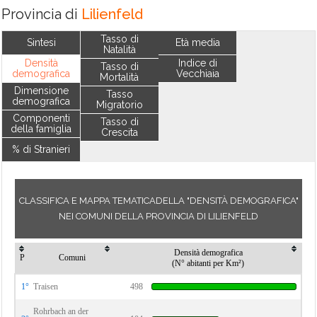
Provincia di
Lilienfeld
Tasso di
Sintesi
Età media
Natalità
Densità
Indice di
Tasso di
demografica
Vecchiaia
Mortalità
Dimensione
Tasso
demografica
Migratorio
Componenti
Tasso di
della famiglia
Crescita
% di Stranieri
CLASSIFICA E MAPPA TEMATICADELLA "DENSITÀ DEMOGRAFICA"
NEI COMUNI DELLA PROVINCIA DI LILIENFELD
Densità demografica
P
Comuni
(N° abitanti per Km²)
1°
Traisen
498
Rohrbach an der