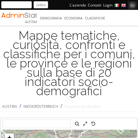
L'azienda
Contatti
Login
DEMOGRAFIA
ECONOMIA
CLASSIFICHE
AUSTRIA
Mappe tematiche,
curiosità, confronti e
classifiche per i comuni,
le province e le regioni
sulla base di 20
indicatori socio-
demografici
/
/
AUSTRIA
NIEDERÖSTERREICH
Provincia di Lilienfeld