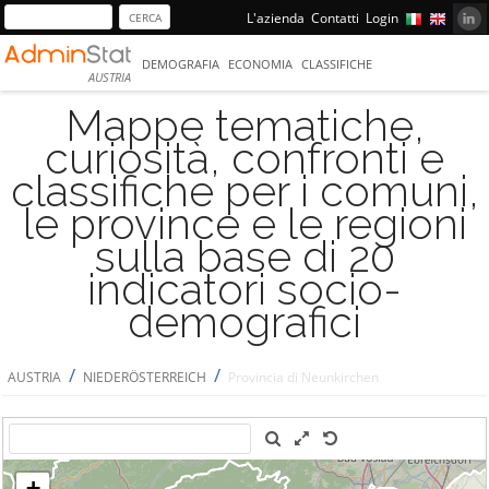
L'azienda
Contatti
Login
DEMOGRAFIA
ECONOMIA
CLASSIFICHE
AUSTRIA
Mappe tematiche,
curiosità, confronti e
classifiche per i comuni,
le province e le regioni
sulla base di 20
indicatori socio-
demografici
/
/
AUSTRIA
NIEDERÖSTERREICH
Provincia di Neunkirchen