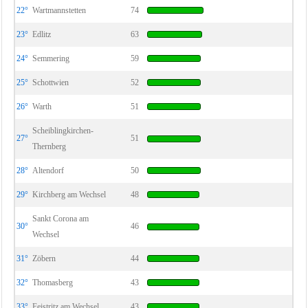
22°
Wartmannstetten
74
23°
Edlitz
63
24°
Semmering
59
25°
Schottwien
52
26°
Warth
51
Scheiblingkirchen-
27°
51
Thernberg
28°
Altendorf
50
29°
Kirchberg am Wechsel
48
Sankt Corona am
30°
46
Wechsel
31°
Zöbern
44
32°
Thomasberg
43
33°
Feistritz am Wechsel
43