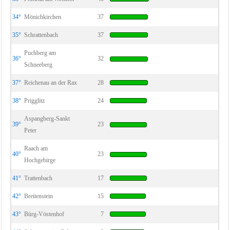
34°
Mönichkirchen
37
35°
Schrattenbach
37
Puchberg am
36°
32
Schneeberg
37°
Reichenau an der Rax
28
38°
Prigglitz
24
Aspangberg-Sankt
39°
23
Peter
Raach am
40°
23
Hochgebirge
41°
Trattenbach
17
42°
Breitenstein
15
43°
Bürg-Vöstenhof
7