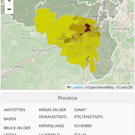
Province
AMSTETTEN
KREMS AN DER
SANKT
DONAU(STADT)
PÖLTEN(STADT)
BADEN
KREMS(LAND)
SCHEIBBS
BRUCK AN DER
LEITHA
LILIENFELD
TULLN