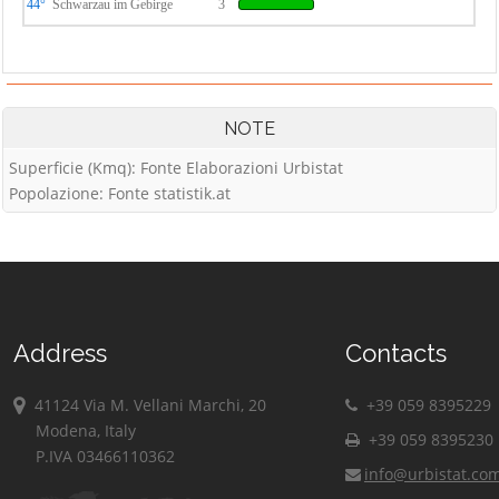
44°
Schwarzau im Gebirge
3
NOTE
Superficie (Kmq): Fonte Elaborazioni Urbistat
Popolazione: Fonte statistik.at
Address
Contacts
41124 Via M. Vellani Marchi, 20
+39 059 8395229
Modena, Italy
+39 059 8395230
P.IVA 03466110362
info@urbistat.co