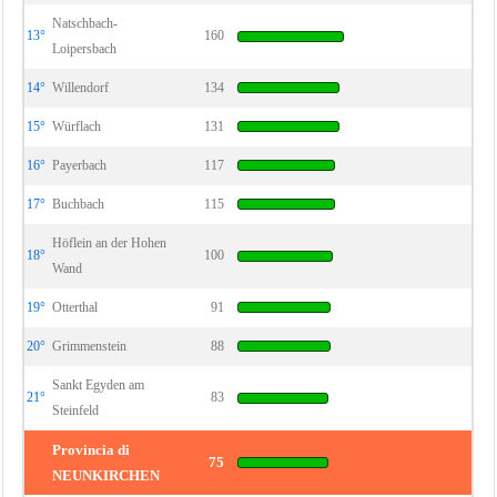
Natschbach-
13°
160
Loipersbach
14°
Willendorf
134
15°
Würflach
131
16°
Payerbach
117
17°
Buchbach
115
Höflein an der Hohen
18°
100
Wand
19°
Otterthal
91
20°
Grimmenstein
88
Sankt Egyden am
21°
83
Steinfeld
Provincia di
75
NEUNKIRCHEN