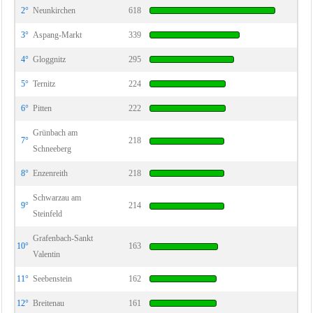
2°
Neunkirchen
618
3°
Aspang-Markt
339
4°
Gloggnitz
295
5°
Ternitz
224
6°
Pitten
222
Grünbach am
7°
218
Schneeberg
8°
Enzenreith
218
Schwarzau am
9°
214
Steinfeld
Grafenbach-Sankt
10°
163
Valentin
11°
Seebenstein
162
12°
Breitenau
161