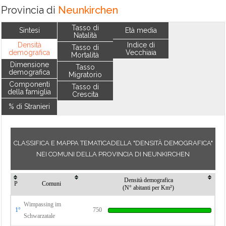
Provincia di
Neunkirchen
Tasso di
Sintesi
Età media
Natalità
Densità
Indice di
Tasso di
demografica
Vecchiaia
Mortalità
Dimensione
Tasso
demografica
Migratorio
Componenti
Tasso di
della famiglia
Crescita
% di Stranieri
CLASSIFICA E MAPPA TEMATICADELLA "DENSITÀ DEMOGRAFICA"
NEI COMUNI DELLA PROVINCIA DI NEUNKIRCHEN
Densità demografica
P
Comuni
(N° abitanti per Km²)
Wimpassing im
1°
750
Schwarzatale