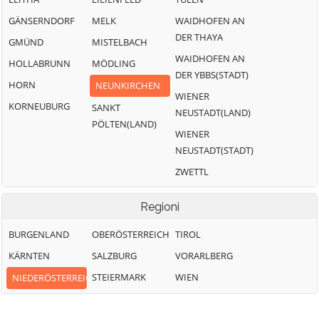
GÄNSERNDORF
MELK
WAIDHOFEN AN
DER THAYA
GMÜND
MISTELBACH
WAIDHOFEN AN
HOLLABRUNN
MÖDLING
DER YBBS(STADT)
HORN
NEUNKIRCHEN
WIENER
KORNEUBURG
SANKT
NEUSTADT(LAND)
PÖLTEN(LAND)
WIENER
NEUSTADT(STADT)
ZWETTL
Regioni
BURGENLAND
OBERÖSTERREICH
TIROL
KÄRNTEN
SALZBURG
VORARLBERG
STEIERMARK
WIEN
NIEDERÖSTERREICH