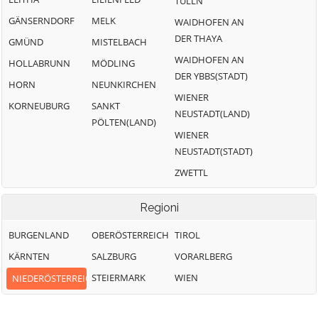
TULLN
GÄNSERNDORF
MELK
WAIDHOFEN AN
DER THAYA
GMÜND
MISTELBACH
WAIDHOFEN AN
HOLLABRUNN
MÖDLING
DER YBBS(STADT)
HORN
NEUNKIRCHEN
WIENER
KORNEUBURG
SANKT
NEUSTADT(LAND)
PÖLTEN(LAND)
WIENER
NEUSTADT(STADT)
ZWETTL
Regioni
BURGENLAND
OBERÖSTERREICH
TIROL
KÄRNTEN
SALZBURG
VORARLBERG
STEIERMARK
WIEN
NIEDERÖSTERREICH