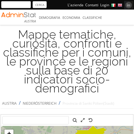
L'azienda
Contatti
Login
DEMOGRAFIA
ECONOMIA
CLASSIFICHE
AUSTRIA
Mappe tematiche,
curiosità, confronti e
classifiche per i comuni,
le province e le regioni
sulla base di 20
indicatori socio-
demografici
/
/
AUSTRIA
NIEDERÖSTERREICH
Provincia di Sankt Pölten(Stadt)