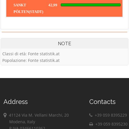
SANKT
42,99
PÖLTEN(STADT)
NOTE
Classi di età: Fonte statistik.at
Popolazione: Fonte statistik.at
Address
Contacts
41124 Via M. Vellani Marchi, 20
+39 059 8395229
Modena, Italy
+39 059 8395230
P.IVA 03466110362