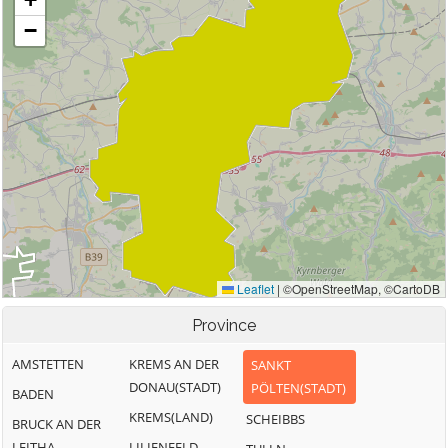
Province
AMSTETTEN
KREMS AN DER
SANKT
DONAU(STADT)
PÖLTEN(STADT)
BADEN
KREMS(LAND)
SCHEIBBS
BRUCK AN DER
LEITHA
LILIENFELD