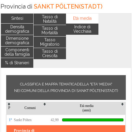
Provincia di
SANKT PÖLTEN(STADT)
Tasso di
Sintesi
Età media
Natalità
Densità
Indice di
Tasso di
demografica
Vecchiaia
Mortalità
Dimensione
Tasso
demografica
Migratorio
Componenti
Tasso di
della famiglia
Crescita
% di Stranieri
CLASSIFICA E MAPPA TEMATICADELLA "ETA' MEDIA"
NEI COMUNI DELLA PROVINCIA DI SANKT PÖLTEN(STADT)
Età media
P
Comuni
(anni)
1°
Sankt Pölten
42,99
Provincia di