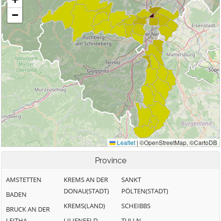
Province
AMSTETTEN
KREMS AN DER
SANKT
DONAU(STADT)
PÖLTEN(STADT)
BADEN
KREMS(LAND)
SCHEIBBS
BRUCK AN DER
LEITHA
LILIENFELD
TULLN