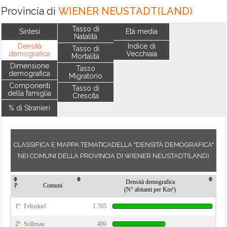
Provincia di
WIENER NEUSTADT(LAND)
Tasso di
Sintesi
Età media
Natalità
Densità
Indice di
Tasso di
demografica
Vecchiaia
Mortalità
Dimensione
Tasso
demografica
Migratorio
Componenti
Tasso di
della famiglia
Crescita
% di Stranieri
CLASSIFICA E MAPPA TEMATICADELLA "DENSITÀ DEMOGRAFICA"
NEI COMUNI DELLA PROVINCIA DI WIENER NEUSTADT(LAND)
Densità demografica
P
Comuni
(N° abitanti per Km²)
1°
Felixdorf
1.705
2°
Sollenau
499