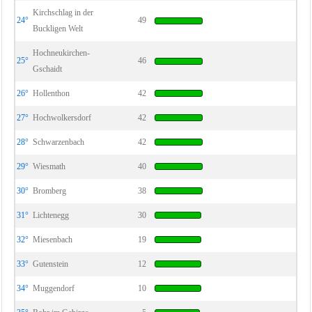
Kirchschlag in der
24°
49
Buckligen Welt
Hochneukirchen-
25°
46
Gschaidt
26°
Hollenthon
42
27°
Hochwolkersdorf
42
28°
Schwarzenbach
42
29°
Wiesmath
40
30°
Bromberg
38
31°
Lichtenegg
30
32°
Miesenbach
19
33°
Gutenstein
12
34°
Muggendorf
10