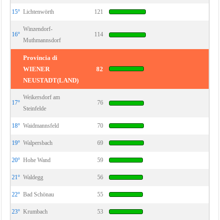
15°
Lichtenwörth
121
Winzendorf-
16°
114
Muthmannsdorf
Provincia di
WIENER
82
NEUSTADT(LAND)
Weikersdorf am
17°
76
Steinfelde
18°
Waidmannsfeld
70
19°
Walpersbach
69
20°
Hohe Wand
59
21°
Waldegg
56
22°
Bad Schönau
55
23°
Krumbach
53