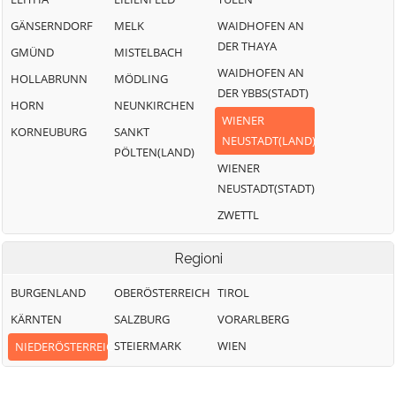
GÄNSERNDORF
MELK
WAIDHOFEN AN
DER THAYA
GMÜND
MISTELBACH
WAIDHOFEN AN
HOLLABRUNN
MÖDLING
DER YBBS(STADT)
HORN
NEUNKIRCHEN
WIENER
KORNEUBURG
SANKT
NEUSTADT(LAND)
PÖLTEN(LAND)
WIENER
NEUSTADT(STADT)
ZWETTL
Regioni
BURGENLAND
OBERÖSTERREICH
TIROL
KÄRNTEN
SALZBURG
VORARLBERG
STEIERMARK
WIEN
NIEDERÖSTERREICH