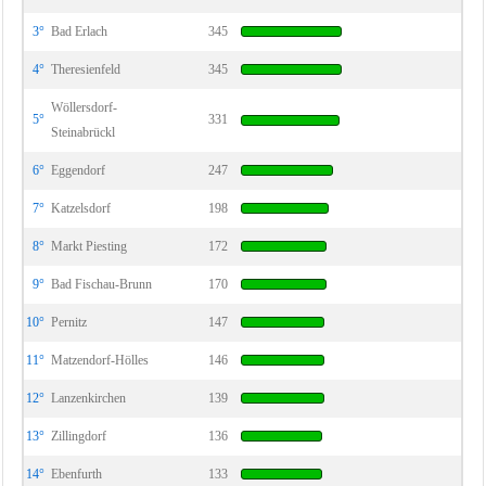
3°
Bad Erlach
345
4°
Theresienfeld
345
Wöllersdorf-
5°
331
Steinabrückl
6°
Eggendorf
247
7°
Katzelsdorf
198
8°
Markt Piesting
172
9°
Bad Fischau-Brunn
170
10°
Pernitz
147
11°
Matzendorf-Hölles
146
12°
Lanzenkirchen
139
13°
Zillingdorf
136
14°
Ebenfurth
133