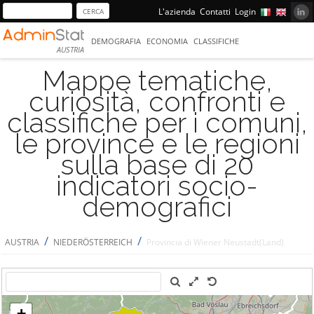
L'azienda
Contatti
Login
DEMOGRAFIA
ECONOMIA
CLASSIFICHE
AUSTRIA
Mappe tematiche,
curiosità, confronti e
classifiche per i comuni,
le province e le regioni
sulla base di 20
indicatori socio-
demografici
/
/
AUSTRIA
NIEDERÖSTERREICH
Provincia di Wiener Neustadt(Land)