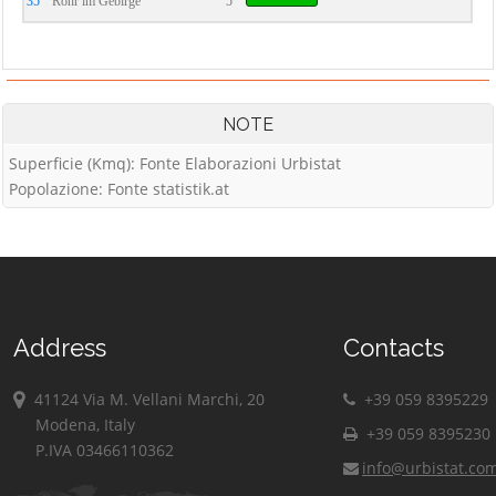
35°
Rohr im Gebirge
5
NOTE
Superficie (Kmq): Fonte Elaborazioni Urbistat
Popolazione: Fonte statistik.at
Address
Contacts
41124 Via M. Vellani Marchi, 20
+39 059 8395229
Modena, Italy
+39 059 8395230
P.IVA 03466110362
info@urbistat.co