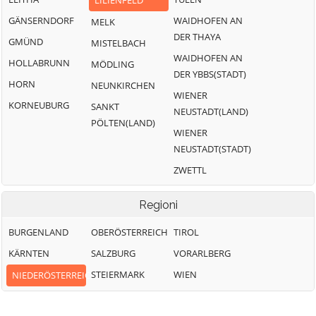
LILIENFELD
GÄNSERNDORF
WAIDHOFEN AN
MELK
DER THAYA
GMÜND
MISTELBACH
WAIDHOFEN AN
HOLLABRUNN
MÖDLING
DER YBBS(STADT)
HORN
NEUNKIRCHEN
WIENER
KORNEUBURG
SANKT
NEUSTADT(LAND)
PÖLTEN(LAND)
WIENER
NEUSTADT(STADT)
ZWETTL
Regioni
BURGENLAND
OBERÖSTERREICH
TIROL
KÄRNTEN
SALZBURG
VORARLBERG
STEIERMARK
WIEN
NIEDERÖSTERREICH