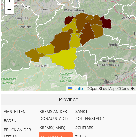
Province
AMSTETTEN
KREMS AN DER
SANKT
DONAU(STADT)
PÖLTEN(STADT)
BADEN
KREMS(LAND)
SCHEIBBS
BRUCK AN DER
LEITHA
TULLN