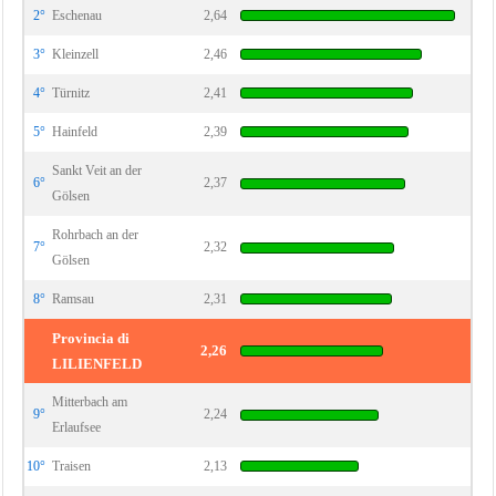
2°
Eschenau
2,64
3°
Kleinzell
2,46
4°
Türnitz
2,41
5°
Hainfeld
2,39
Sankt Veit an der
6°
2,37
Gölsen
Rohrbach an der
7°
2,32
Gölsen
8°
Ramsau
2,31
Provincia di
2,26
LILIENFELD
Mitterbach am
9°
2,24
Erlaufsee
10°
Traisen
2,13