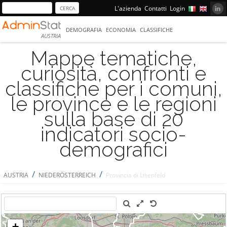
L'azienda
Contatti
Login
DEMOGRAFIA
ECONOMIA
CLASSIFICHE
AUSTRIA
Mappe tematiche,
curiosità, confronti e
classifiche per i comuni,
le province e le regioni
sulla base di 20
indicatori socio-
demografici
/
/
AUSTRIA
NIEDERÖSTERREICH
Provincia di Lilienfeld