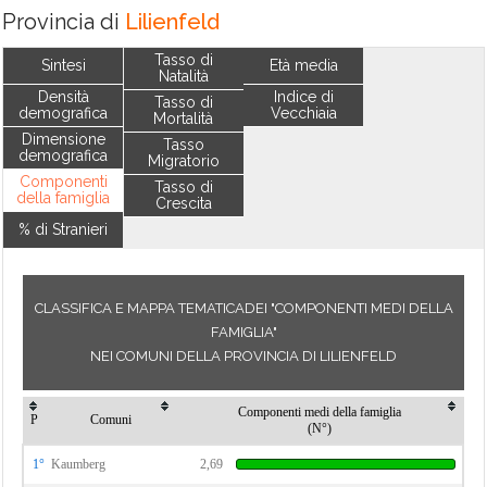
Provincia di
Lilienfeld
Tasso di
Sintesi
Età media
Natalità
Densità
Indice di
Tasso di
demografica
Vecchiaia
Mortalità
Dimensione
Tasso
demografica
Migratorio
Componenti
Tasso di
della famiglia
Crescita
% di Stranieri
CLASSIFICA E MAPPA TEMATICADEI "COMPONENTI MEDI DELLA
FAMIGLIA"
NEI COMUNI DELLA PROVINCIA DI LILIENFELD
Componenti medi della famiglia
P
Comuni
(N°)
1°
Kaumberg
2,69