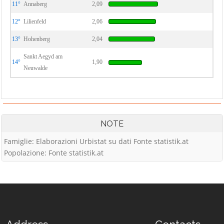
11°
Annaberg
2,09
12°
Lilienfeld
2,06
13°
Hohenberg
2,04
Sankt Aegyd am
14°
1,90
Neuwalde
NOTE
Famiglie: Elaborazioni Urbistat su dati Fonte statistik.at
Popolazione: Fonte statistik.at