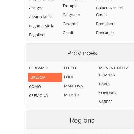
Trompia
Artogne
Polpenazze del
Gargnano
Garda
Azzano Mella
Gavardo
Pompiano
Bagnolo Mella
Ghedi
Poncarale
Bagolino
Gianico
Ponte di Legno
Barbariga
Gottolengo
Pontevico
Provinces
Barghe
Gussago
Pontoglio
Bassano
BERGAMO
LECCO
MONZA E DELLA
Bresciano
Pozzolengo
Idro
BRIANZA
LODI
BRESCIA
Bedizzole
Pralboino
Incudine
PAVIA
MANTOVA
Berlingo
COMO
Preseglie
Irma
SONDRIO
MILANO
Berzo Demo
CREMONA
Prevalle
Iseo
VARESE
Berzo Inferiore
Provaglio d'Iseo
Isorella
Bienno
Provaglio Val
Lavenone
Regions
Sabbia
Bione
Leno
Puegnago del
Borgo San
Limone sul Garda