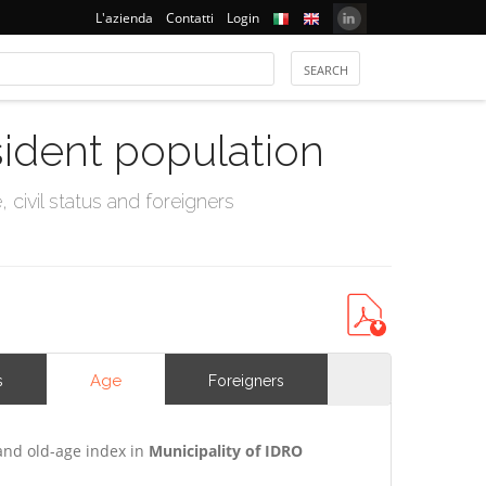
L'azienda
Contatti
Login
sident population
civil status and foreigners
Age
s
Foreigners
and old-age index in
Municipality of IDRO