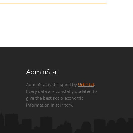
AdminStat
AdminStat is designed by
Urbistat
.
Every data are constatly updated to
give the best socio-economic
information in territory.