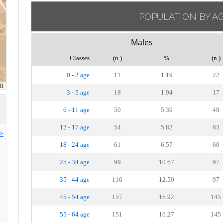
POPULATION BY A
Males
Classes
(n.)
%
(n.)
0 - 2 age
11
1.19
22
3 - 5 age
18
1.94
17
6 - 11 age
50
5.39
49
12 - 17 age
54
5.82
63
>>
18 - 24 age
61
6.57
60
25 - 34 age
99
10.67
97
35 - 44 age
116
12.50
97
45 - 54 age
157
16.92
145
55 - 64 age
151
16.27
145