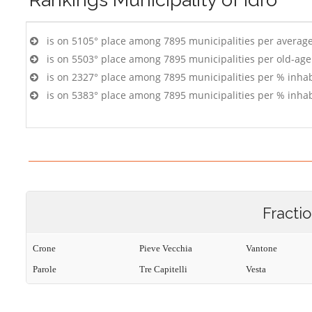
is on 5105° place among 7895 municipalities per averag
is on 5503° place among 7895 municipalities per old-age
is on 2327° place among 7895 municipalities per % inhab
is on 5383° place among 7895 municipalities per % inhab
Fracti
Crone
Pieve Vecchia
Vantone
Parole
Tre Capitelli
Vesta