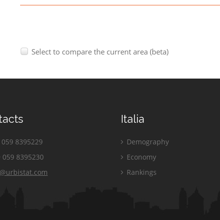
Select to compare the current area (beta)
tacts
Italia
059 8395229
Demography
 059 8395230
Economy
o@urbistat.com
Rankings