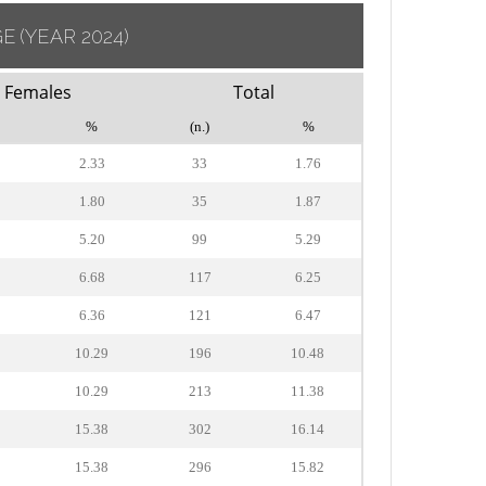
GE
(YEAR 2024)
Females
Total
%
(n.)
%
2.33
33
1.76
1.80
35
1.87
5.20
99
5.29
6.68
117
6.25
6.36
121
6.47
10.29
196
10.48
10.29
213
11.38
15.38
302
16.14
15.38
296
15.82