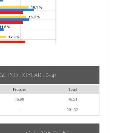
GE INDEX
(YEAR 2024)
Females
Total
46.98
46.54
-
201.32
OLD-AGE INDEX