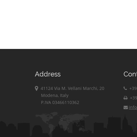
Paisco Loveno
Corte Franca
Vestone
Paitone
Corteno Golgi
Vezza d'Oglio
Palazzolo
Corzano
sull'Oglio
Villa Carcina
Darfo Boario
Paratico
Villachiara
Terme
Paspardo
Villanuova sul
Dello
Clisi
Passirano
Desenzano del
Vione
Pavone del Mella
Garda
Visano
Pertica Alta
Address
Con
Edolo
Vobarno
Erbusco
Zone
41124 Via M. Vellani Marchi, 20
+39 
Modena, Italy
+39
P.IVA 03466110362
inf