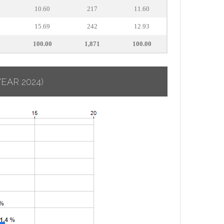
10.60
217
11.60
15.69
242
12.93
100.00
1,871
100.00
YEAR 2024)