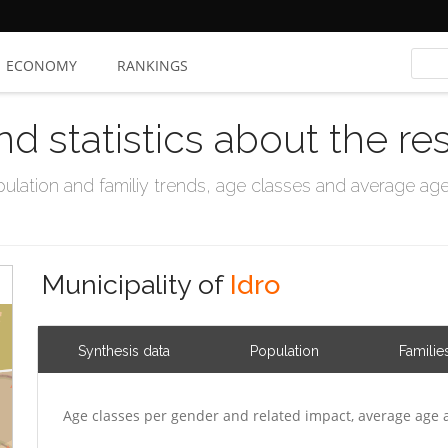
ECONOMY
RANKINGS
nd statistics about the re
ation and familiy trends, age classes and average age, 
Municipality of
Idro
Synthesis data
Population
Familie
Age classes per gender and related impact, average age 