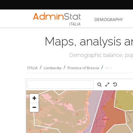
DEMOGRAPHY
ITALIA
Maps, analysis a
Demographic balance, popul
/
/
/
ITALIA
Lombardia
Province of Brescia
Idro