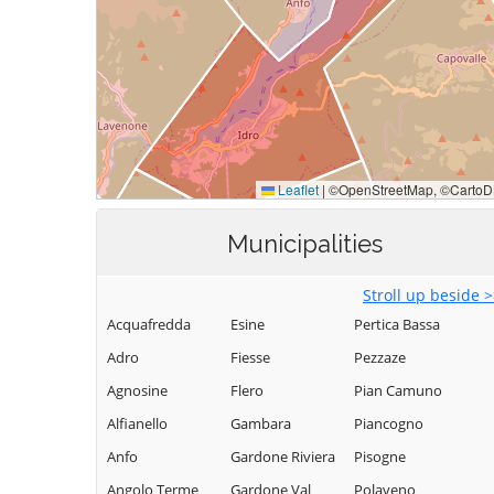
Municipalities
Stroll up beside 
Acquafredda
Esine
Pertica Bassa
Adro
Fiesse
Pezzaze
Agnosine
Flero
Pian Camuno
Alfianello
Gambara
Piancogno
Anfo
Gardone Riviera
Pisogne
Angolo Terme
Gardone Val
Polaveno