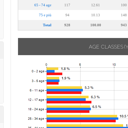
65 - 74 age
117
12.61
100
75 e più
94
10.13
148
Total
928
100.00
943
AGE CLASSES
(