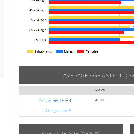
AVERAGE AGE AND OLD-A
Males
Average age (Years)
46.08
[1]
Old-age index
-
AVERAGE AGE (YEARS)