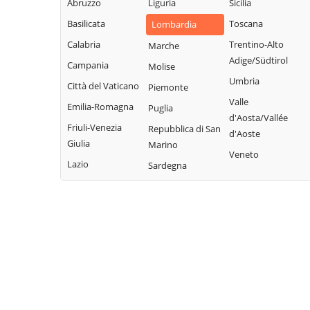
Abruzzo
Liguria
Sicilia
Garda
Giacomo
Lodrino
Basilicata
Toscana
Lombardia
Quinzano d'Oglio
Borgosatollo
Lograto
Calabria
Trentino-Alto
Marche
Remedello
Borno
Lonato del Garda
Adige/Südtirol
Campania
Molise
Rezzato
Botticino
Longhena
Umbria
Città del Vaticano
Piemonte
Roccafranca
Bovegno
Losine
Valle
Emilia-Romagna
Puglia
Rodengo Saiano
Bovezzo
d'Aosta/Vallée
Lozio
Friuli-Venezia
Repubblica di San
Roè Volciano
d'Aoste
Brandico
Lumezzane
Giulia
Marino
Roncadelle
Veneto
Braone
Maclodio
Lazio
Sardegna
Rovato
Breno
Magasa
Rudiano
Brescia
Mairano
Sabbio Chiese
Brione
Malegno
Sale Marasino
Caino
Malonno
Salò
Calcinato
Manerba del
San Felice del
Calvagese della
Garda
Benaco
Riviera
Manerbio