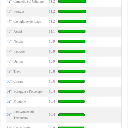
42°
Campello sul Clitunno
11.2
43°
Perugia
11.2
44°
Castiglione del Lago
11.2
45°
Assisi
11.1
46°
Norcia
10.9
47°
Panicale
10.9
48°
Deruta
10.9
49°
Trevi
10.8
50°
Citerna
10.6
51°
Scheggia e Pascelupo
10.4
52°
Montone
10.4
Passignano sul
53°
10.4
Trasimeno