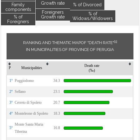
Growth rate
Family
% of Divorced
components
Foreigners
% of
% of
Growth rate
Widows/Widowers
Foreigners
[1]
RANKING AND THEMATIC MAPOF "DEATH RATE"
IN MUNICIPALITIES OF PROVINCE OF PERUGIA
Death rate
P
Municipalities
(‰)
1°
Poggiodomo
34.3
2°
Sellano
23.1
3°
Cerreto di Spoleto
20.7
4°
Monteleone di Spoleto
18.3
Monte Santa Maria
5°
16.8
Tiberina