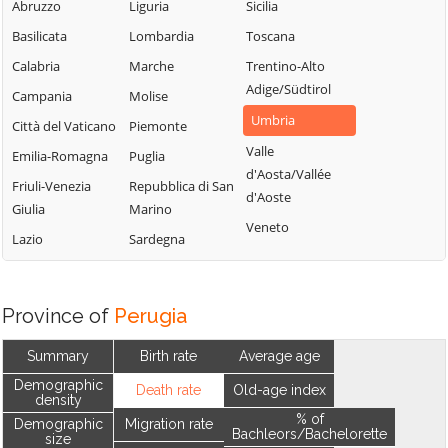
Abruzzo
Liguria
Sicilia
Basilicata
Lombardia
Toscana
Calabria
Marche
Trentino-Alto
Adige/Südtirol
Campania
Molise
Umbria
Città del Vaticano
Piemonte
Valle
Emilia-Romagna
Puglia
d'Aosta/Vallée
Friuli-Venezia
Repubblica di San
d'Aoste
Giulia
Marino
Veneto
Lazio
Sardegna
Province of
Perugia
Summary
Birth rate
Average age
Demographic
Death rate
Old-age index
density
% of
Demographic
Migration rate
Bachleors/Bachelorette
size