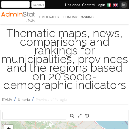
L'azienda
Contatti
Login
DEMOGRAPHY
ECONOMY
RANKINGS
ITALIA
Thematic maps, news,
comparisons and
rankings for
municipalities, provinces
and the regions based
on 20 socio-
demographic indicators
/
/
ITALIA
Umbria
Province of Perugia