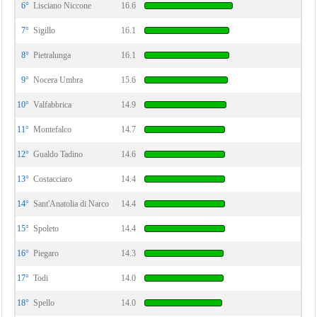
6°
Lisciano Niccone
16.6
7°
Sigillo
16.1
8°
Pietralunga
16.1
9°
Nocera Umbra
15.6
10°
Valfabbrica
14.9
11°
Montefalco
14.7
12°
Gualdo Tadino
14.6
13°
Costacciaro
14.4
14°
Sant'Anatolia di Narco
14.4
15°
Spoleto
14.4
16°
Piegaro
14.3
17°
Todi
14.0
18°
Spello
14.0