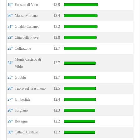
19°
Fossato di Vico
13.9
20°
Massa Martana
13.4
21°
Gualdo Cattaneo
13.2
22°
Città della Pieve
12.8
23°
Collazzone
12.7
Monte Castello di
24°
12.7
Vibio
25°
Gubbio
12.7
26°
Tuoro sul Trasimeno
12.5
27°
Umbertide
12.4
28°
Torgiano
12.3
29°
Bevagna
12.2
30°
Città di Castello
12.2