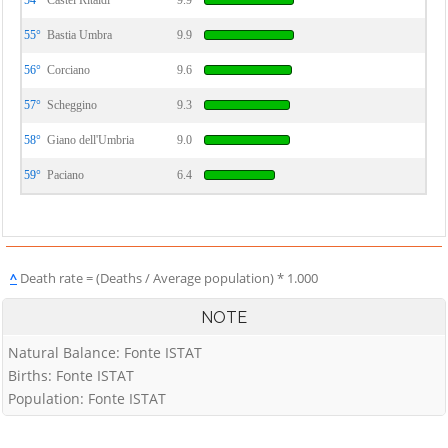
54°
Castel Ritaldi
9.9
55°
Bastia Umbra
9.9
56°
Corciano
9.6
57°
Scheggino
9.3
58°
Giano dell'Umbria
9.0
59°
Paciano
6.4
^
Death rate = (Deaths / Average population) * 1.000
NOTE
Natural Balance: Fonte ISTAT
Births: Fonte ISTAT
Population: Fonte ISTAT