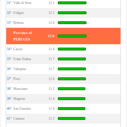
31°
Vallo di Nera
12.1
32°
Foligno
12.1
33°
Bettona
12.0
Province of
12.0
PERUGIA
34°
Cascia
11.8
35°
Fratta Todina
11.7
36°
Valtopina
11.7
37°
Preci
11.6
38°
Marsciano
11.5
39°
Magione
11.4
40°
San Giustino
11.4
41°
Cannara
11.3