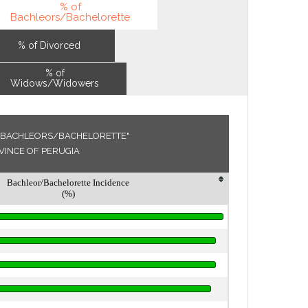
% of
Bachleors/Bachelorette
% of Divorced
% of
Widows/Widowers
 "BACHLEORS/BACHELORETTE"
OVINCE OF PERUGIA
Bachleor/Bachelorette Incidence
(%)