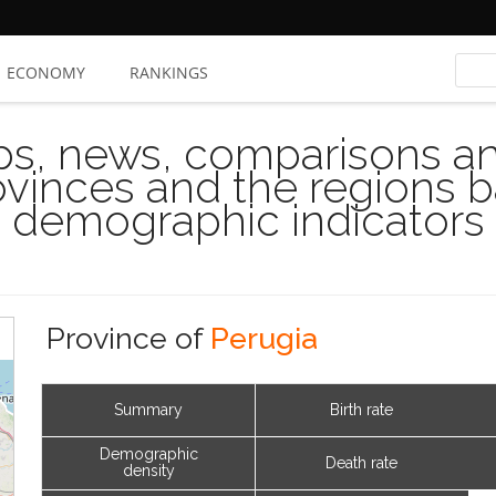
ECONOMY
RANKINGS
s, news, comparisons and
rovinces and the regions 
demographic indicators
Province of
Perugia
Summary
Birth rate
Demographic
Death rate
density