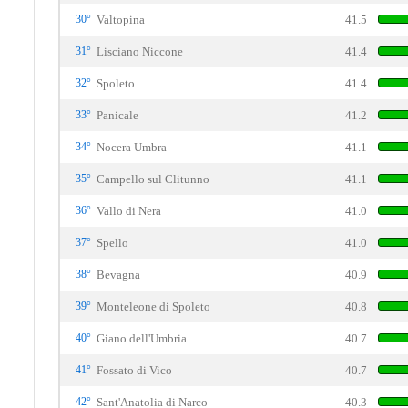
30°
Valtopina
41.5
31°
Lisciano Niccone
41.4
32°
Spoleto
41.4
33°
Panicale
41.2
34°
Nocera Umbra
41.1
35°
Campello sul Clitunno
41.1
36°
Vallo di Nera
41.0
37°
Spello
41.0
38°
Bevagna
40.9
39°
Monteleone di Spoleto
40.8
40°
Giano dell'Umbria
40.7
41°
Fossato di Vico
40.7
42°
Sant'Anatolia di Narco
40.3