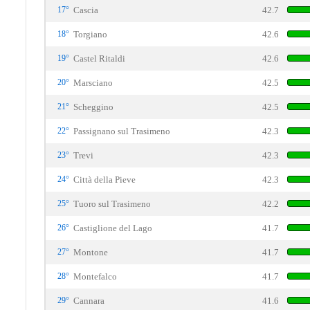
17°
Cascia
42.7
18°
Torgiano
42.6
19°
Castel Ritaldi
42.6
20°
Marsciano
42.5
21°
Scheggino
42.5
22°
Passignano sul Trasimeno
42.3
23°
Trevi
42.3
24°
Città della Pieve
42.3
25°
Tuoro sul Trasimeno
42.2
26°
Castiglione del Lago
41.7
27°
Montone
41.7
28°
Montefalco
41.7
29°
Cannara
41.6