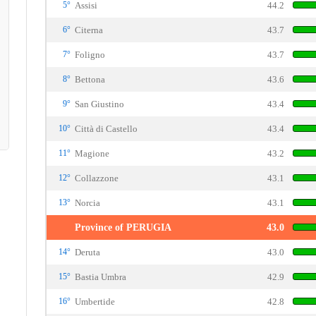
5°
Assisi
44.2
6°
Citerna
43.7
7°
Foligno
43.7
8°
Bettona
43.6
9°
San Giustino
43.4
10°
Città di Castello
43.4
11°
Magione
43.2
12°
Collazzone
43.1
13°
Norcia
43.1
Province of PERUGIA
43.0
14°
Deruta
43.0
15°
Bastia Umbra
42.9
16°
Umbertide
42.8