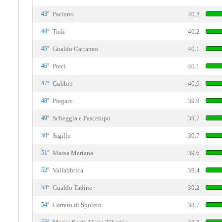
43°
Paciano
40.2
44°
Todi
40.2
45°
Gualdo Cattaneo
40.1
46°
Preci
40.1
47°
Gubbio
40.0
48°
Piegaro
39.9
49°
Scheggia e Pascelupo
39.7
50°
Sigillo
39.7
51°
Massa Martana
39.6
52°
Valfabbrica
39.4
53°
Gualdo Tadino
39.2
54°
Cerreto di Spoleto
38.7