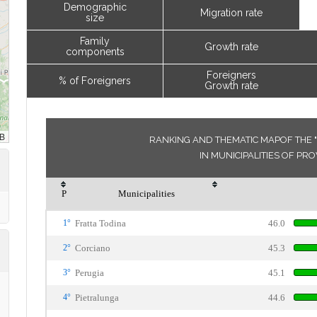
Demographic
Migration rate
size
Family
Growth rate
components
Foreigners
% of Foreigners
Growth rate
RANKING AND THEMATIC MAPOF THE
IN MUNICIPALITIES OF PR
P
Municipalities
1°
Fratta Todina
46.0
2°
Corciano
45.3
3°
Perugia
45.1
4°
Pietralunga
44.6