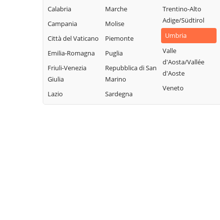
Calabria
Marche
Trentino-Alto
Adige/Südtirol
Campania
Molise
Umbria
Città del Vaticano
Piemonte
Valle
Emilia-Romagna
Puglia
d'Aosta/Vallée
Friuli-Venezia
Repubblica di San
d'Aoste
Giulia
Marino
Veneto
Lazio
Sardegna