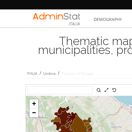
DEMOGRAPHY
ITALIA
Thematic map
municipalities, p
/
/
ITALIA
Umbria
Province of Perugia