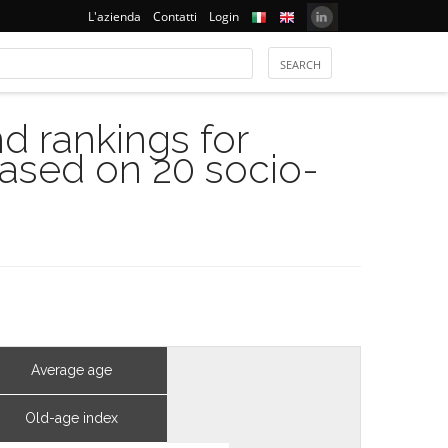
L'azienda
Contatti
Login
 rankings for
based on 20 socio-
Average age
Old-age index