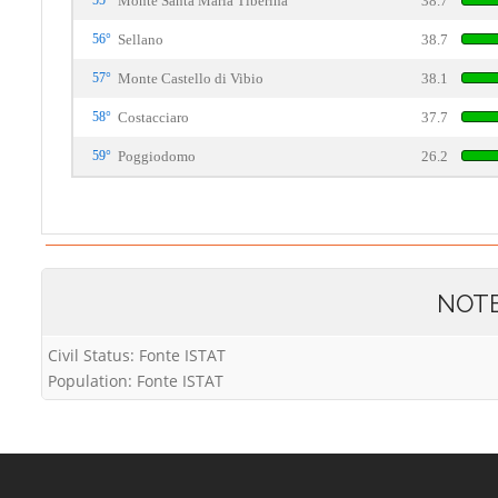
55°
Monte Santa Maria Tiberina
38.7
56°
Sellano
38.7
57°
Monte Castello di Vibio
38.1
58°
Costacciaro
37.7
59°
Poggiodomo
26.2
NOT
Civil Status: Fonte ISTAT
Population: Fonte ISTAT