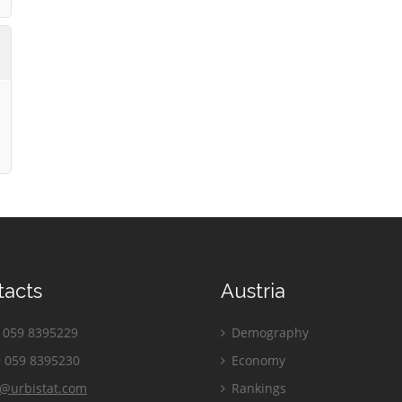
tacts
Austria
059 8395229
Demography
 059 8395230
Economy
o@urbistat.com
Rankings