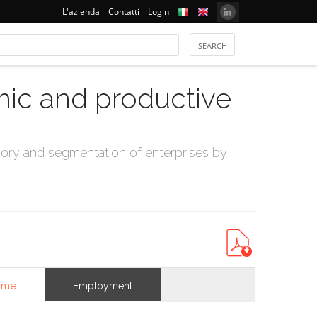
L'azienda
Contatti
Login
mic and productive
ry and segmentation of enterprises by
ome
Employment