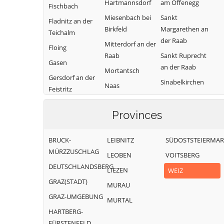
Hartmannsdorf
am Offenegg
Fischbach
Miesenbach bei
Sankt
Fladnitz an der
Birkfeld
Margarethen an
Teichalm
der Raab
Mitterdorf an der
Floing
Raab
Sankt Ruprecht
Gasen
an der Raab
Mortantsch
Gersdorf an der
Sinabelkirchen
Naas
Feistritz
Strallegg
Passail
Gleisdorf
Thannhausen
Provinces
Pischelsdorf am
Gutenberg-
Kulm
Weiz
Stenzengreith
BRUCK-
LEIBNITZ
SÜDOSTSTEIERMA
Puch bei Weiz
Hofstätten an
MÜRZZUSCHLAG
LEOBEN
VOITSBERG
der Raab
Ratten
DEUTSCHLANDSBERG
LIEZEN
WEIZ
GRAZ(STADT)
MURAU
GRAZ-UMGEBUNG
MURTAL
HARTBERG-
FÜRSTENFELD