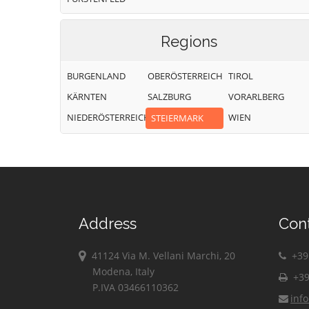
Regions
BURGENLAND
OBERÖSTERREICH
TIROL
KÄRNTEN
SALZBURG
VORARLBERG
NIEDERÖSTERREICH
WIEN
STEIERMARK
Address
Con
41124 Via M. Vellani Marchi, 20
+39 
Modena, Italy
+39
P.IVA 03466110362
inf