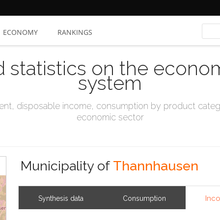
ECONOMY
RANKINGS
d statistics on the econo
system
t, disposable income, consumption by product catego
economic sector
Municipality of
Thannhausen
Inc
Synthesis data
Consumption