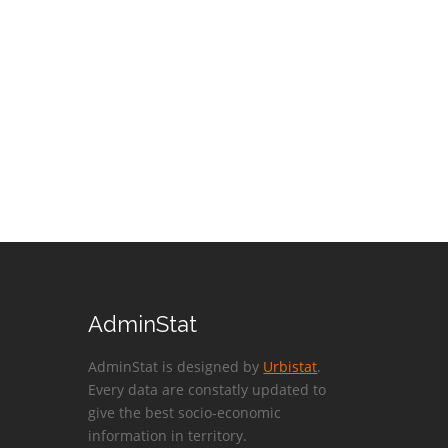
AdminStat
AdminStat is designed by
Urbistat
.
Every data are constatly updated to
give the best socio-economic
information in territory.