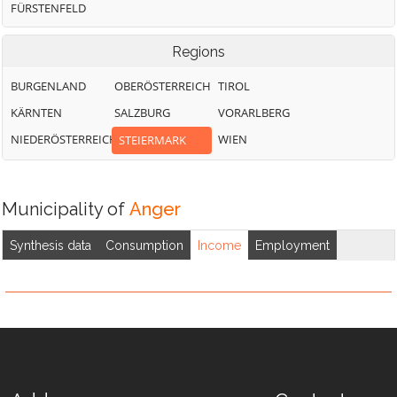
FÜRSTENFELD
Regions
BURGENLAND
OBERÖSTERREICH
TIROL
KÄRNTEN
SALZBURG
VORARLBERG
NIEDERÖSTERREICH
WIEN
STEIERMARK
Municipality of
Anger
Synthesis data
Consumption
Income
Employment