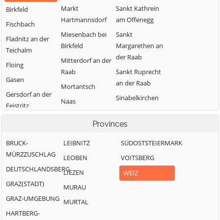
Markt
Sankt Kathrein
Birkfeld
Hartmannsdorf
am Offenegg
Fischbach
Miesenbach bei
Sankt
Fladnitz an der
Birkfeld
Margarethen an
Teichalm
der Raab
Mitterdorf an der
Floing
Raab
Sankt Ruprecht
Gasen
an der Raab
Mortantsch
Gersdorf an der
Sinabelkirchen
Naas
Feistritz
Strallegg
Passail
Gleisdorf
Provinces
Thannhausen
Pischelsdorf am
Gutenberg-
Kulm
Weiz
BRUCK-
LEIBNITZ
SÜDOSTSTEIERMARK
Stenzengreith
MÜRZZUSCHLAG
Puch bei Weiz
LEOBEN
VOITSBERG
Hofstätten an
DEUTSCHLANDSBERG
Ratten
der Raab
LIEZEN
WEIZ
GRAZ(STADT)
MURAU
GRAZ-UMGEBUNG
MURTAL
HARTBERG-