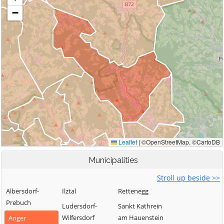
Municipalities
Stroll up beside >>
Albersdorf-
Ilztal
Rettenegg
Prebuch
Ludersdorf-
Sankt Kathrein
Wilfersdorf
am Hauenstein
Anger