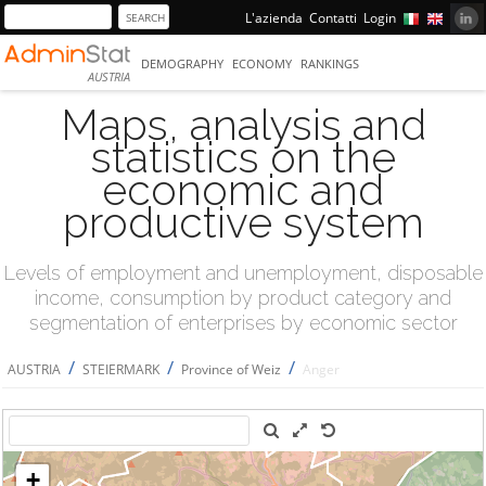
L'azienda
Contatti
Login
DEMOGRAPHY
ECONOMY
RANKINGS
AUSTRIA
Maps, analysis and
statistics on the
economic and
productive system
Levels of employment and unemployment, disposable
income, consumption by product category and
segmentation of enterprises by economic sector
/
/
/
AUSTRIA
STEIERMARK
Province of Weiz
Anger